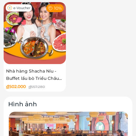
10%
e-Voucher
Nhà hàng Shacha Níu -
Buffet lẩu bò Triều Châu
menu 516K
đ
502.000
đ
557.280
Hình ảnh