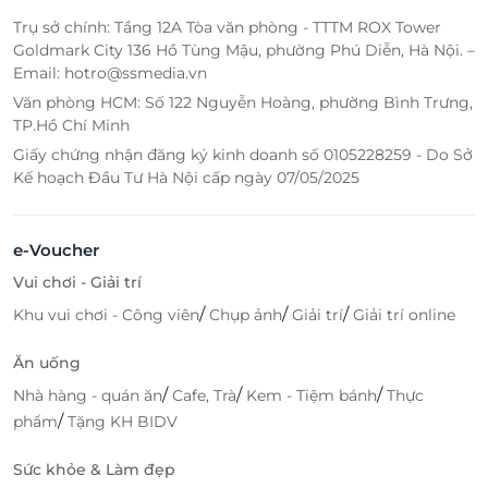
Trụ sở chính: Tầng 12A Tòa văn phòng - TTTM ROX Tower
Goldmark City 136 Hồ Tùng Mậu, phường Phú Diễn, Hà Nội. –
Email: hotro@ssmedia.vn
Văn phòng HCM: Số 122 Nguyễn Hoàng, phường Bình Trưng,
TP.Hồ Chí Minh
Giấy chứng nhận đăng ký kinh doanh số 0105228259 - Do Sở
Kế hoạch Đầu Tư Hà Nội cấp ngày 07/05/2025
e-Voucher
Vui chơi - Giải trí
/
/
/
Khu vui chơi - Công viên
Chụp ảnh
Giải trí
Giải trí online
Ăn uống
/
/
/
Nhà hàng - quán ăn
Cafe, Trà
Kem - Tiệm bánh
Thực
/
phẩm
Tặng KH BIDV
Sức khỏe & Làm đẹp