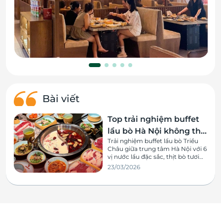
Bài viết
Top trải nghiệm buffet
lẩu bò Hà Nội không thể
Trải nghiệm buffet lẩu bò Triều
bỏ lỡ cho tín đồ ẩm thực
Châu giữa trung tâm Hà Nội với 6
vị nước lẩu đặc sắc, thịt bò tươi
thái tay chuẩn vị cùng không
23/03/2026
gian ấm cúng, hiện đại.