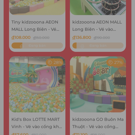
Tiny kidzooona AEON
kidzooona AEON MALL
MALL Long Biên - Vé
Long Biên - Vé vào
vào cổng khu vui chơi
cổng khu vui chơi bao
đ
108.000
đ
136.800
đ
150.000
đ
190.000
bao gồm Lễ Tết
gồm Lễ Tết
Đang bán
Đang bán
28%
27%
Kid's Box LOTTE MART
kidzooona GO Buôn Ma
Vinh - Vé vào cổng khu
Thuột - Vé vào cổng
vui chơi bao gồm Lễ
khu vui chơi bao gồm
đ
57.600
đ
71.100
đ
80.000
đ
98.000