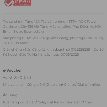
Trụ sở chính: Tầng 12A Tòa văn phòng - TTTM ROX Tower
Goldmark City 136 Hồ Tùng Mậu, phường Phú Diễn, Hà Nội. –
Email: hotro@ssmedia.vn
Văn phòng HCM: Số 122 Nguyễn Hoàng, phường Bình Trưng,
TP.Hồ Chí Minh
Giấy chứng nhận đăng ký kinh doanh số 0105228259 - Do Sở
Kế hoạch Đầu Tư Hà Nội cấp ngày 07/05/2025
e-Voucher
Vui chơi - Giải trí
/
/
/
Khu vui chơi - Công viên
Chụp ảnh
Giải trí
Giải trí online
Ăn uống
/
/
/
Nhà hàng - quán ăn
Cafe, Trà
Kem - Tiệm bánh
Thực