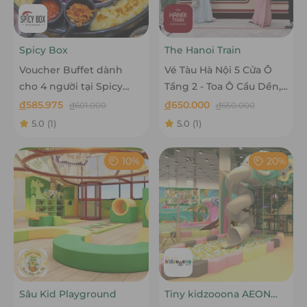
Spicy Box
The Hanoi Train
Voucher Buffet dành
Vé Tàu Hà Nội 5 Cửa Ô
cho 4 người tại Spicy
Tầng 2 - Toa Ô Cầu Dền,
Box
Ô Quan Chưởng, Ô Cầu
đ
585.975
đ
650.000
đ
601.000
đ
650.000
Giấy, Ô Đống Mác - The
5.0
(1)
5.0
(1)
Hanoi Train
10%
20%
Sâu Kid Playground
Tiny kidzooona AEON