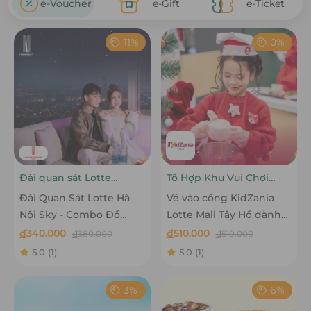
e-Voucher
e-Gift
e-Ticket
11%
0%
Đài quan sát Lotte
Tổ Hợp Khu Vui Chơi
Center
KidZania Lotte Mall Tây
Đài Quan Sát Lotte Hà
Vé vào cổng KidZania
Hồ
Nội Sky - Combo Đồ
Lotte Mall Tây Hồ dành
uống và Quà lưu niệm
cho Trẻ em cả ngày - Áp
đ
340.000
đ
510.000
đ
380.000
đ
510.000
cho Người lớn
dụng Thứ 7, Chủ nhật, Lễ
5.0
(1)
5.0
(1)
Tết
3%
6%