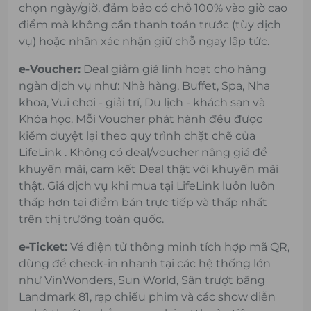
chọn ngày/giờ, đảm bảo có chỗ 100% vào giờ cao
điểm mà không cần thanh toán trước (tùy dịch
vụ) hoặc nhận xác nhận giữ chỗ ngay lập tức.
e-Voucher:
Deal giảm giá linh hoạt cho hàng
ngàn dịch vụ như: Nhà hàng, Buffet, Spa, Nha
khoa, Vui chơi - giải trí, Du lịch - khách sạn và
Khóa học. Mỗi Voucher phát hành đều được
kiểm duyệt lại theo quy trình chặt chẽ của
LifeLink . Không có deal/voucher nâng giá để
khuyến mãi, cam kết Deal thật với khuyến mãi
thật. Giá dịch vụ khi mua tại LifeLink luôn luôn
thấp hơn tại điểm bán trực tiếp và thấp nhất
trên thị trường toàn quốc.
e-Ticket:
Vé điện tử thông minh tích hợp mã QR,
dùng để check-in nhanh tại các hệ thống lớn
như VinWonders, Sun World, Sân trượt băng
Landmark 81, rạp chiếu phim và các show diễn