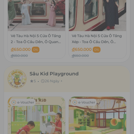
Vé Tàu Hà Nội 5 Cửa Ô Tầng
Vé Tàu Hà Nội 5 Cửa Ô Tầng
2 - Toa Ô Cầu Dền, Ô Quan
Xép - Toa Ô Cầu Dền, Ô
Chưởng, Ô Cầu Giấy, Ô
Quan Chưởng, Ô Cầu Giấy,
đ
650.000
đ
650.000
0%
0%
Đống Mác - The Hanoi Train
Ô Đống Mác - The Hanoi
đ
650.000
đ
650.000
Train
Sâu Kid Playground
•
5
26 Ngày +
star
schedule
e-Voucher
e-Voucher