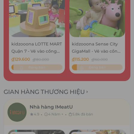
kidzooona LOTTE MART
kidzooona Sense City
Quận 7 - Vé vào cổng
GigaMall - Vé vào cổng
khu vui chơi bao gồm
khu vui chơi bao gồm
đ
129.600
đ
115.200
đ
180.000
đ
160.000
Lễ Tết
Lễ Tết
Đang bán
Đang bán
GIAN HÀNG THƯƠNG HIỆU
chevron_right
Nhà hàng IMeatU
•
•
4.9
4 Năm +
5.8k đã bán
star
schedule
shopping_bag