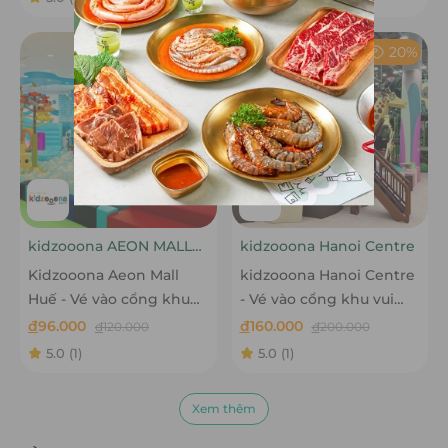
20%
20%
kidzooona AEON MALL
kidzooona Hanoi Centre
Huế
Kidzooona Aeon Mall
kidzooona Hanoi Centre
Huế - Vé vào cổng khu
- Vé vào cổng khu vui
vui chơi bao gồm lễ tết
chơi bao gồm Lễ Tết
đ
96.000
đ
160.000
đ
120.000
đ
200.000
5.0
(1)
5.0
(1)
Xem thêm