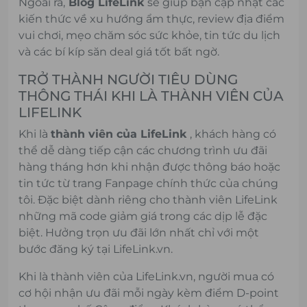
Ngoài ra,
Blog LifeLink
sẽ giúp bạn cập nhật các
kiến thức về xu hướng ẩm thực, review địa điểm
vui chơi, mẹo chăm sóc sức khỏe, tin tức du lịch
và các bí kíp săn deal giá tốt bất ngờ.
TRỞ THÀNH NGƯỜI TIÊU DÙNG
THÔNG THÁI KHI LÀ THÀNH VIÊN CỦA
LIFELINK
Khi là
thành viên của LifeLink
, khách hàng có
thể dễ dàng tiếp cận các chương trình ưu đãi
hàng tháng hơn khi nhận được thông báo hoặc
tin tức từ trang Fanpage chính thức của chúng
tôi. Đặc biệt dành riêng cho thành viên LifeLink
những mã code giảm giá trong các dịp lễ đặc
biệt. Hưởng trọn ưu đãi lớn nhất chỉ với một
bước đăng ký tại LifeLink.vn.
Khi là thành viên của LifeLink.vn, người mua có
cơ hội nhận ưu đãi mỗi ngày kèm điểm D-point