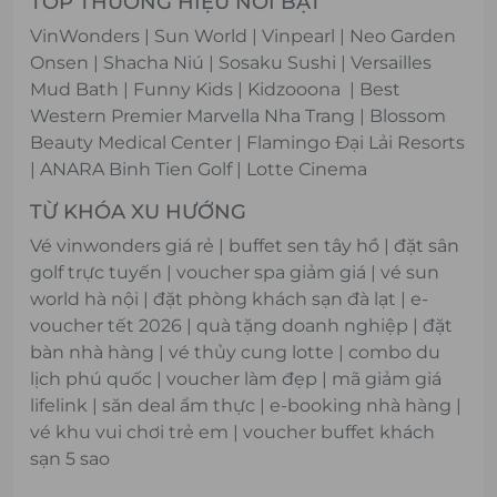
TOP THƯƠNG HIỆU NỔI BẬT
VinWonders
|
Sun World
|
Vinpearl
|
Neo Garden
Onsen
|
Shacha Niú
|
Sosaku Sushi
|
Versailles
Mud Bath
|
Funny Kids
|
Kidzooona
|
Best
Western Premier Marvella Nha Trang
|
Blossom
Beauty Medical Center
|
Flamingo Đại Lải Resorts
|
ANARA Binh Tien Golf
|
Lotte Cinema
TỪ KHÓA XU HƯỚNG
Vé vinwonders giá rẻ | buffet sen tây hồ | đặt sân
golf trực tuyến | voucher spa giảm giá | vé sun
world hà nội | đặt phòng khách sạn đà lạt | e-
voucher tết 2026 | quà tặng doanh nghiệp | đặt
bàn nhà hàng | vé thủy cung lotte | combo du
lịch phú quốc | voucher làm đẹp | mã giảm giá
lifelink | săn deal ẩm thực | e-booking nhà hàng |
vé khu vui chơi trẻ em | voucher buffet khách
sạn 5 sao