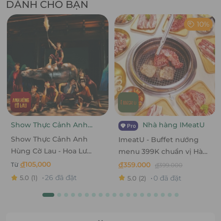
DÀNH CHO BẠN
10%
Show Thực Cảnh Anh
Nhà hàng IMeatU
Hùng Cờ Lau
Show Thực Cảnh Anh
ImeatU - Buffet nướng
Hùng Cờ Lau - Hoa Lư
menu 399K chuẩn vị Hàn
Ninh Bình
Quốc
đ
105,000
đ
359.000
Từ
đ
399.000
26 đã đặt
0 đã đặt
5.0
(1)
5.0
(2)