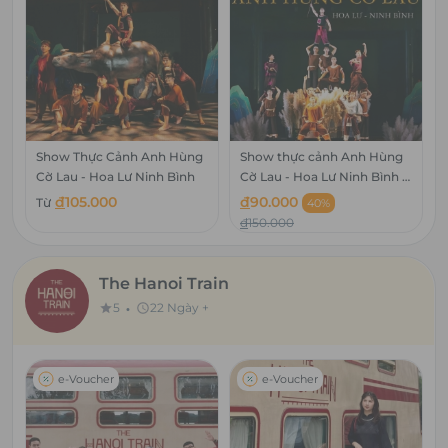
Show Thực Cảnh Anh Hùng
Show thực cảnh Anh Hùng
Cờ Lau - Hoa Lư Ninh Bình
Cờ Lau - Hoa Lư Ninh Bình -
Hạng CL250 Xanh nhạt - Trẻ
đ
105.000
đ
90.000
Từ
40%
em
đ
150.000
The Hanoi Train
•
5
22 Ngày +
star
schedule
e-Voucher
e-Voucher