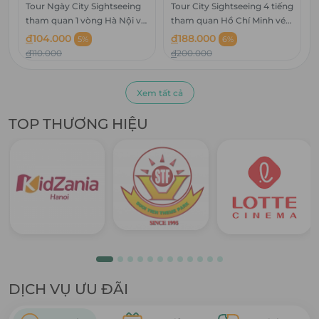
Tour Ngày City Sightseeing
Tour City Sightseeing 4 tiếng
tham quan 1 vòng Hà Nội vé
tham quan Hồ Chí Minh vé
trẻ em bao gồm Lễ Tết
người lớn bao gồm Lễ Tết
đ
104.000
đ
188.000
5%
6%
đ
110.000
đ
200.000
Xem tất cả
TOP THƯƠNG HIỆU
DỊCH VỤ ƯU ĐÃI