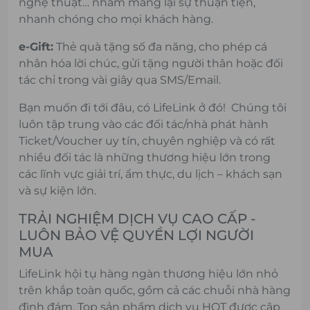
nghệ thuật… nhằm mang lại sự thuận tiện,
nhanh chóng cho mọi khách hàng.
e-Gift:
Thẻ quà tặng số đa năng, cho phép cá
nhân hóa lời chúc, gửi tặng người thân hoặc đối
tác chỉ trong vài giây qua SMS/Email.
Bạn muốn đi tới đâu, có LifeLink ở đó! Chúng tôi
luôn tập trung vào các đối tác/nhà phát hành
Ticket/Voucher uy tín, chuyên nghiệp và có rất
nhiều đối tác là những thương hiệu lớn trong
các lĩnh vực giải trí, ẩm thực, du lịch – khách sạn
và sự kiện lớn.
TRẢI NGHIỆM DỊCH VỤ CAO CẤP -
LUÔN BẢO VỆ QUYỀN LỢI NGƯỜI
MUA
LifeLink hội tụ hàng ngàn thương hiệu lớn nhỏ
trên khắp toàn quốc, gồm cả các chuỗi nhà hàng
đình đám. Top sản phẩm dịch vụ HOT được cập