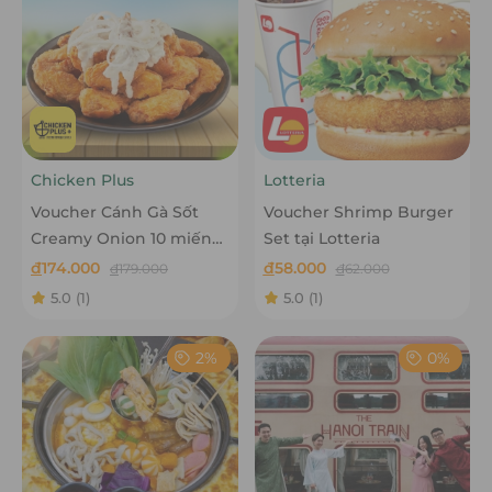
Chicken Plus
Lotteria
Voucher Cánh Gà Sốt
Voucher Shrimp Burger
Creamy Onion 10 miếng
Set tại Lotteria
tại Chicken Plus
đ
174.000
đ
58.000
đ
179.000
đ
62.000
5.0
(1)
5.0
(1)
2%
0%