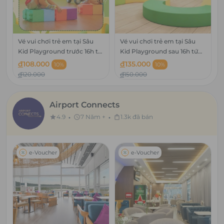
Vé vui chơi trẻ em tại Sâu
Vé vui chơi trẻ em tại Sâu
Kid Playground trước 16h từ
Kid Playground sau 16h tứ
Thứ 2 - Thứ 6
Thứ 2 - Thứ 6
đ
108.000
đ
135.000
10%
10%
đ
120.000
đ
150.000
Airport Connects
•
•
4.9
7 Năm +
1.3k đã bán
star
schedule
shopping_bag
e-Voucher
e-Voucher