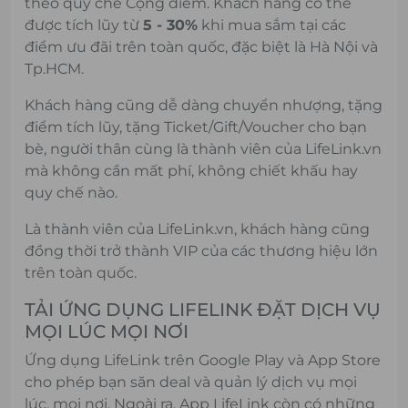
theo quy chế Cộng điểm. Khách hàng có thể
được tích lũy từ
5 - 30%
khi mua sắm tại các
điểm ưu đãi trên toàn quốc, đặc biệt là Hà Nội và
Tp.HCM.
Khách hàng cũng dễ dàng chuyển nhượng, tặng
điểm tích lũy, tặng Ticket/Gift/Voucher cho bạn
bè, người thân cùng là thành viên của LifeLink.vn
mà không cần mất phí, không chiết khấu hay
quy chế nào.
Là thành viên của LifeLink.vn, khách hàng cũng
đồng thời trở thành VIP của các thương hiệu lớn
trên toàn quốc.
TẢI ỨNG DỤNG LIFELINK ĐẶT DỊCH VỤ
MỌI LÚC MỌI NƠI
Ứng dụng LifeLink trên Google Play và App Store
cho phép bạn săn deal và quản lý dịch vụ mọi
lúc, mọi nơi. Ngoài ra, App LifeLink còn có những