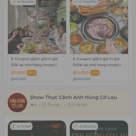
e-Voucher
e-Voucher
E-Coupon giảm giá trị giá
E-Coupon giảm giá trị giá
50K tại nhà hàng ImeatU
500K tại nhà hàng ImeatU
đ
7.000
đ
15.000
86%
97%
đ
50.000
đ
500.000
Show Thực Cảnh Anh Hùng Cờ Lau
•
•
5
1 Tháng +
51 đã bán
star
schedule
shopping_bag
e-Ticket
e-Voucher