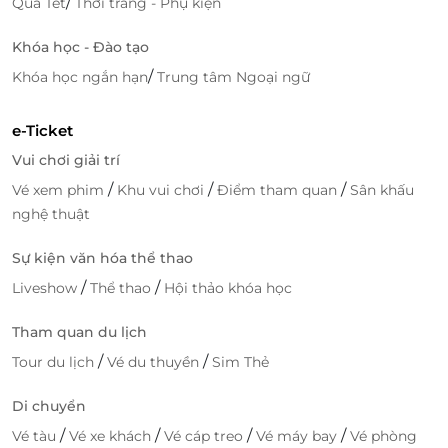
/
Quà Tết
Thời trang - Phụ kiện
Khóa học - Đào tạo
/
Khóa học ngắn hạn
Trung tâm Ngoại ngữ
e-Ticket
Vui chơi giải trí
/
/
/
Vé xem phim
Khu vui chơi
Điểm tham quan
Sân khấu
nghệ thuật
Sự kiện văn hóa thể thao
/
/
Liveshow
Thể thao
Hội thảo khóa học
Tham quan du lịch
/
/
Tour du lịch
Vé du thuyền
Sim Thẻ
Di chuyển
/
/
/
/
Vé tàu
Vé xe khách
Vé cáp treo
Vé máy bay
Vé phòng