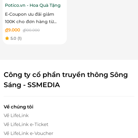
Potico.vn - Hoa Quà Tặng
E-Coupon ưu đãi giảm
100K cho đơn hàng từ
500K tại Potico.vn - Hoa
đ
9.000
đ
100.000
Quà Tặng
5.0
(1)
Công ty cổ phần truyền thông Sông
Sáng - SSMEDIA
Về chúng tôi
Về LifeLink
Về LifeLink e-Ticket
Về LifeLink e-Voucher