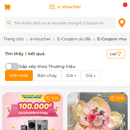
0
Trang chủ
e-Voucher
E-Coupon ưu đãi
E-Coupon mua
Tìm thấy
3
kết quả
Lọc
Sắp xếp theo Thương hiệu
Mới nhất
Bán chạy
Giá ↑
Giá ↓
91%
91%