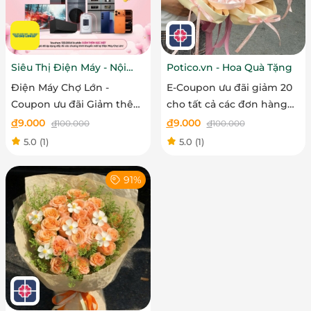
Siêu Thị Điện Máy - Nội
Potico.vn - Hoa Quà Tặng
Thất Chợ Lớn
Điện Máy Chợ Lớn -
E-Coupon ưu đãi giảm 20
Coupon ưu đãi Giảm thêm
cho tất cả các đơn hàng
100.000đ cho sản phẩm từ
đặt online tại Potico.vn -
đ
9.000
đ
9.000
đ
100.000
đ
100.000
3 triệu
Hoa Quà Tặng
5.0
(1)
5.0
(1)
91%