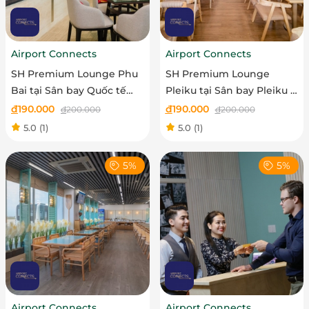
Airport Connects
Airport Connects
SH Premium Lounge Phu
SH Premium Lounge
Bai tại Sân bay Quốc tế
Pleiku tại Sân bay Pleiku -
Phú Bài - Vé trẻ em
Vé trẻ em
đ
190.000
đ
190.000
đ
200.000
đ
200.000
5.0
(1)
5.0
(1)
5%
5%
Airport Connects
Airport Connects