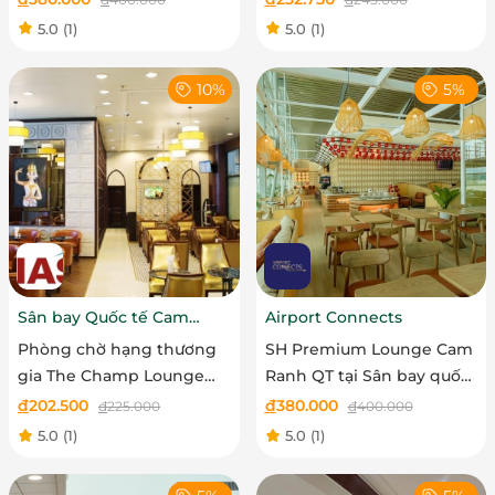
em
5.0
(1)
5.0
(1)
10%
5%
Sân bay Quốc tế Cam
Airport Connects
Ranh CIAS
Phòng chờ hạng thương
SH Premium Lounge Cam
gia The Champ Lounge
Ranh QT tại Sân bay quốc
Nhà ga quốc nội Sân bay
tế Cam Ranh - Vé trẻ em
đ
202.500
đ
380.000
đ
225.000
đ
400.000
quốc tế Cam Ranh - Vé Trẻ
5.0
(1)
5.0
(1)
em