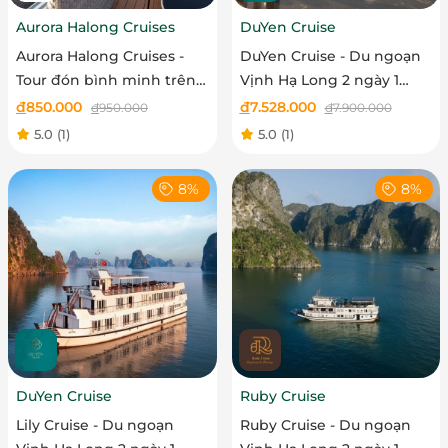
Aurora Halong Cruises
DuYen Cruise
Aurora Halong Cruises -
DuYen Cruise - Du ngoạn
Tour đón bình minh trên
Vịnh Hạ Long 2 ngày 1
vịnh Hạ Long
đêm
đ
850.000
đ
7.528.000
đ
950.000
đ
7.900.000
5.0
(1)
5.0
(1)
8%
8%
DuYen Cruise
Ruby Cruise
Lily Cruise - Du ngoạn
Ruby Cruise - Du ngoạn