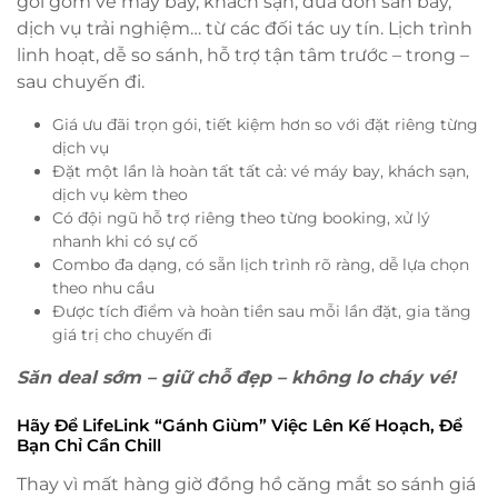
gói gồm vé máy bay, khách sạn, đưa đón sân bay,
dịch vụ trải nghiệm… từ các đối tác uy tín. Lịch trình
linh hoạt, dễ so sánh, hỗ trợ tận tâm trước – trong –
sau chuyến đi.
Giá ưu đãi trọn gói, tiết kiệm hơn so với đặt riêng từng
dịch vụ
Đặt một lần là hoàn tất tất cả: vé máy bay, khách sạn,
dịch vụ kèm theo
Có đội ngũ hỗ trợ riêng theo từng booking, xử lý
nhanh khi có sự cố
Combo đa dạng, có sẵn lịch trình rõ ràng, dễ lựa chọn
theo nhu cầu
Được tích điểm và hoàn tiền sau mỗi lần đặt, gia tăng
giá trị cho chuyến đi
Săn deal sớm – giữ chỗ đẹp – không lo cháy vé!
Hãy Để LifeLink “Gánh Giùm” Việc Lên Kế Hoạch, Để
Bạn Chỉ Cần Chill
Thay vì mất hàng giờ đồng hồ căng mắt so sánh giá