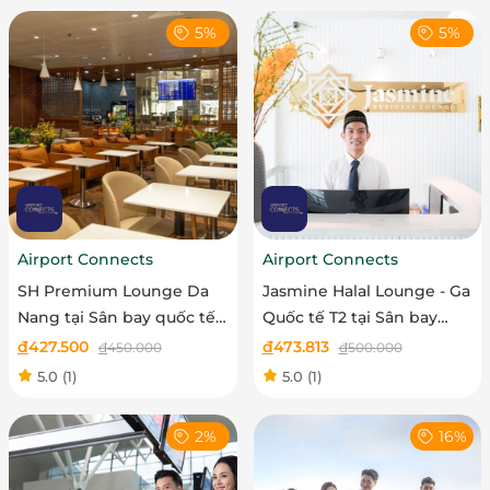
5%
5%
Airport Connects
Airport Connects
SH Premium Lounge Da
Jasmine Halal Lounge - Ga
Nang tại Sân bay quốc tế
Quốc tế T2 tại Sân bay
Đà Nẵng - Vé người lớn
Quốc tế Tân Sơn Nhất - Vé
đ
427.500
đ
473.813
đ
450.000
đ
500.000
trẻ em
5.0
(1)
5.0
(1)
2%
16%