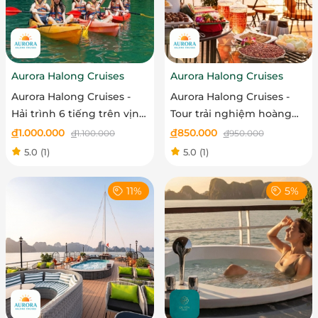
Aurora Halong Cruises
Aurora Halong Cruises
Aurora Halong Cruises -
Aurora Halong Cruises -
Hải trình 6 tiếng trên vịnh
Tour trải nghiệm hoàng
Hạ Long
hôn trên vịnh Hạ Long
đ
1.000.000
đ
850.000
đ
1.100.000
đ
950.000
5.0
(1)
5.0
(1)
11%
5%