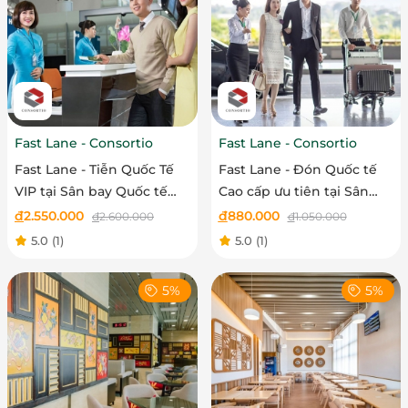
Fast Lane - Consortio
Fast Lane - Consortio
Fast Lane - Tiễn Quốc Tế
Fast Lane - Đón Quốc tế
VIP tại Sân bay Quốc tế
Cao cấp ưu tiên tại Sân
Tân Sơn Nhất
bay Quốc tế Nội Bài
đ
2.550.000
đ
880.000
đ
2.600.000
đ
1.050.000
5.0
(1)
5.0
(1)
5%
5%