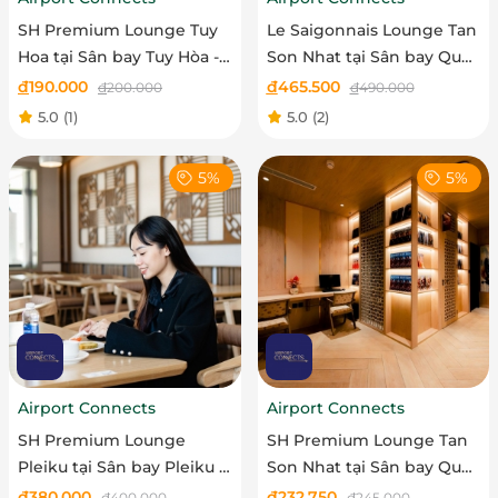
SH Premium Lounge Tuy
Le Saigonnais Lounge Tan
Hoa tại Sân bay Tuy Hòa -
Son Nhat tại Sân bay Quốc
Vé trẻ em
tế Tân Sơn Nhất - Vé
đ
190.000
đ
465.500
đ
200.000
đ
490.000
người lớn
5.0
(1)
5.0
(2)
5%
5%
Airport Connects
Airport Connects
SH Premium Lounge
SH Premium Lounge Tan
Pleiku tại Sân bay Pleiku -
Son Nhat tại Sân bay Quốc
Vé người lớn
tế Tân Sơn Nhất- Vé trẻ
đ
380.000
đ
232.750
đ
400.000
đ
245.000