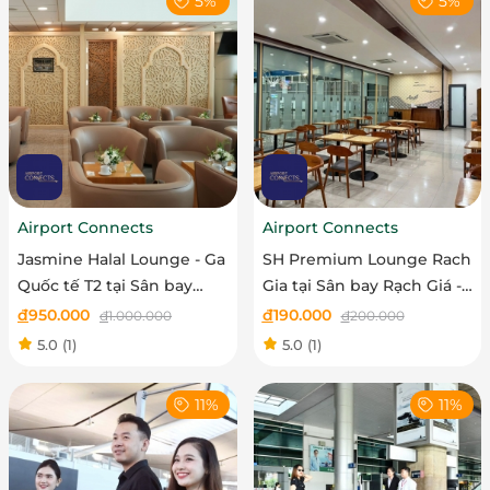
5%
5%
Airport Connects
Airport Connects
Jasmine Halal Lounge - Ga
SH Premium Lounge Rach
Quốc tế T2 tại Sân bay
Gia tại Sân bay Rạch Giá -
Quốc tế Tân Sơn Nhất - Vé
Vé trẻ em
đ
950.000
đ
190.000
đ
1.000.000
đ
200.000
người lớn
5.0
(1)
5.0
(1)
11%
11%