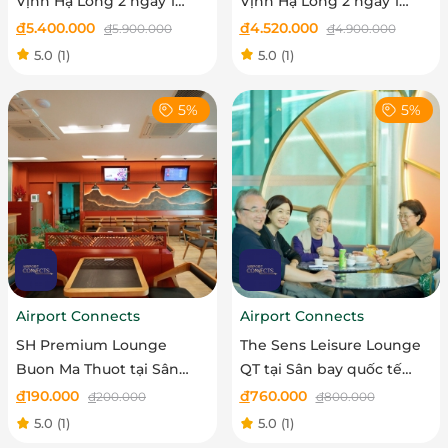
Vịnh Hạ Long 2 ngày 1
Vịnh Hạ Long 2 ngày 1
đêm
đêm
đ
5.400.000
đ
4.520.000
đ
5.900.000
đ
4.900.000
5.0
(1)
5.0
(1)
5%
5%
Airport Connects
Airport Connects
SH Premium Lounge
The Sens Leisure Lounge
Buon Ma Thuot tại Sân
QT tại Sân bay quốc tế
bay Buôn Mê Thuột - Vé
Phú Quốc - Vé người lớn
đ
190.000
đ
760.000
đ
200.000
đ
800.000
trẻ em
5.0
(1)
5.0
(1)