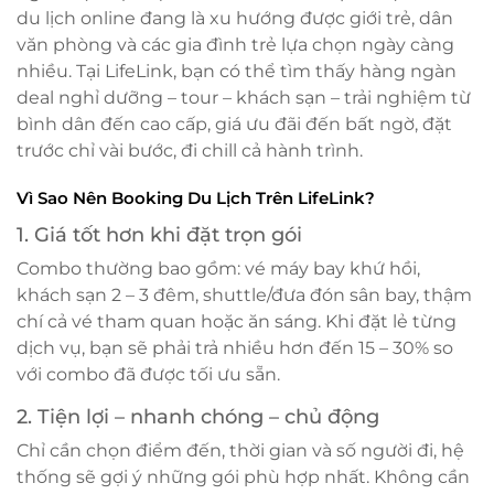
du lịch online đang là xu hướng được giới trẻ, dân
văn phòng và các gia đình trẻ lựa chọn ngày càng
nhiều. Tại LifeLink, bạn có thể tìm thấy hàng ngàn
deal nghỉ dưỡng – tour – khách sạn – trải nghiệm từ
bình dân đến cao cấp, giá ưu đãi đến bất ngờ, đặt
trước chỉ vài bước, đi chill cả hành trình.
Vì Sao Nên Booking Du Lịch Trên LifeLink?
1. Giá tốt hơn khi đặt trọn gói
Combo thường bao gồm: vé máy bay khứ hồi,
khách sạn 2 – 3 đêm, shuttle/đưa đón sân bay, thậm
chí cả vé tham quan hoặc ăn sáng. Khi đặt lẻ từng
dịch vụ, bạn sẽ phải trả nhiều hơn đến 15 – 30% so
với combo đã được tối ưu sẵn.
2. Tiện lợi – nhanh chóng – chủ động
Chỉ cần chọn điểm đến, thời gian và số người đi, hệ
thống sẽ gợi ý những gói phù hợp nhất. Không cần