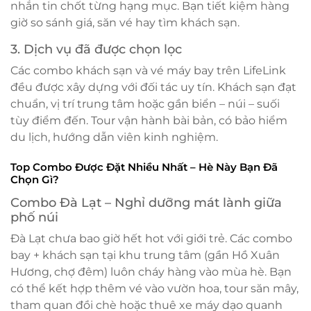
nhắn tin chốt từng hạng mục. Bạn tiết kiệm hàng
giờ so sánh giá, săn vé hay tìm khách sạn.
3. Dịch vụ đã được chọn lọc
Các combo khách sạn và vé máy bay trên LifeLink
đều được xây dựng với đối tác uy tín. Khách sạn đạt
chuẩn, vị trí trung tâm hoặc gần biển – núi – suối
tùy điểm đến. Tour vận hành bài bản, có bảo hiểm
du lịch, hướng dẫn viên kinh nghiệm.
Top Combo Được Đặt Nhiều Nhất – Hè Này Bạn Đã
Chọn Gì?
Combo Đà Lạt – Nghỉ dưỡng mát lành giữa
phố núi
Đà Lạt chưa bao giờ hết hot với giới trẻ. Các combo
bay + khách sạn tại khu trung tâm (gần Hồ Xuân
Hương, chợ đêm) luôn cháy hàng vào mùa hè. Bạn
có thể kết hợp thêm vé vào vườn hoa, tour săn mây,
tham quan đồi chè hoặc thuê xe máy dạo quanh