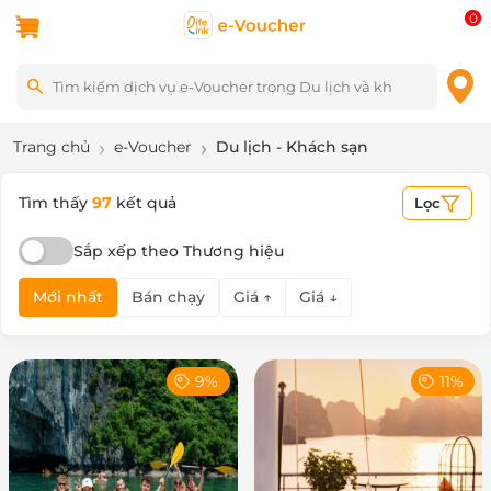
0
Trang chủ
e-Voucher
Du lịch - Khách sạn
Tìm thấy
97
kết quả
Lọc
Sắp xếp theo Thương hiệu
Mới nhất
Bán chạy
Giá ↑
Giá ↓
9%
11%