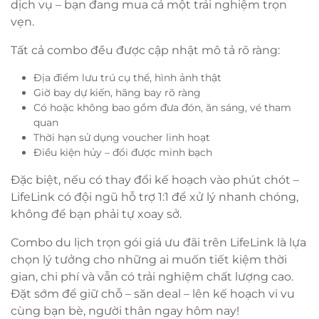
dịch vụ – bạn đang mua cả một trải nghiệm trọn
vẹn.
Tất cả combo đều được cập nhật mô tả rõ ràng:
Địa điểm lưu trú cụ thể, hình ảnh thật
Giờ bay dự kiến, hãng bay rõ ràng
Có hoặc không bao gồm đưa đón, ăn sáng, vé tham
quan
Thời hạn sử dụng voucher linh hoạt
Điều kiện hủy – đổi được minh bạch
Đặc biệt, nếu có thay đổi kế hoạch vào phút chót –
LifeLink có đội ngũ hỗ trợ 1:1 để xử lý nhanh chóng,
không để bạn phải tự xoay sở.
Combo du lịch trọn gói giá ưu đãi trên LifeLink là lựa
chọn lý tưởng cho những ai muốn tiết kiệm thời
gian, chi phí và vẫn có trải nghiệm chất lượng cao.
Đặt sớm để giữ chỗ – săn deal – lên kế hoạch vi vu
cùng bạn bè, người thân ngay hôm nay!