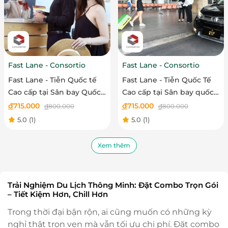
Fast Lane - Consortio
Fast Lane - Consortio
Fast Lane - Tiễn Quốc tế
Fast Lane - Tiễn Quốc Tế
Cao cấp tại Sân bay Quốc
Cao cấp tại Sân bay quốc
tế Nội Bài
tế Đà Nẵng
đ
715.000
đ
715.000
đ
800.000
đ
800.000
5.0
(1)
5.0
(1)
Xem thêm
Trải Nghiệm Du Lịch Thông Minh: Đặt Combo Trọn Gói
– Tiết Kiệm Hơn, Chill Hơn
Trong thời đại bận rộn, ai cũng muốn có những kỳ
nghỉ thật trọn vẹn mà vẫn tối ưu chi phí. Đặt combo