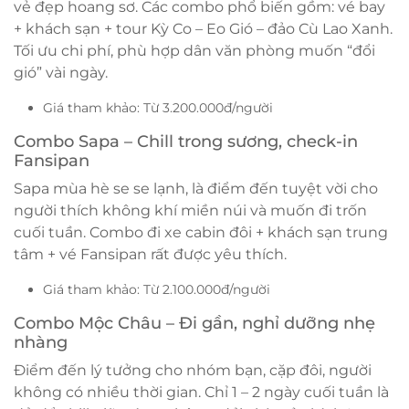
vẻ đẹp hoang sơ. Các combo phổ biến gồm: vé bay
+ khách sạn + tour Kỳ Co – Eo Gió – đảo Cù Lao Xanh.
Tối ưu chi phí, phù hợp dân văn phòng muốn “đổi
gió” vài ngày.
Giá tham khảo: Từ 3.200.000đ/người
Combo Sapa – Chill trong sương, check-in
Fansipan
Sapa mùa hè se se lạnh, là điểm đến tuyệt vời cho
người thích không khí miền núi và muốn đi trốn
cuối tuần. Combo đi xe cabin đôi + khách sạn trung
tâm + vé Fansipan rất được yêu thích.
Giá tham khảo: Từ 2.100.000đ/người
Combo Mộc Châu – Đi gần, nghỉ dưỡng nhẹ
nhàng
Điểm đến lý tưởng cho nhóm bạn, cặp đôi, người
không có nhiều thời gian. Chỉ 1 – 2 ngày cuối tuần là