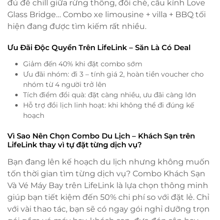
đủ để chill giữa rừng thông, đồi chè, cầu kính Love
Glass Bridge… Combo xe limousine + villa + BBQ tối
hiện đang được tìm kiếm rất nhiều.
Ưu Đãi Độc Quyền Trên LifeLink – Săn Là Có Deal
Giảm đến 40% khi đặt combo sớm
Ưu đãi nhóm: đi 3 – tính giá 2, hoàn tiền voucher cho
nhóm từ 4 người trở lên
Tích điểm đổi quà: đặt càng nhiều, ưu đãi càng lớn
Hỗ trợ đổi lịch linh hoạt: khi không thể đi đúng kế
hoạch
Vì Sao Nên Chọn Combo Du Lịch – Khách Sạn trên
LifeLink thay vì tự đặt từng dịch vụ?
Bạn đang lên kế hoạch du lịch nhưng không muốn
tốn thời gian tìm từng dịch vụ? Combo Khách Sạn
Và Vé Máy Bay trên LifeLink là lựa chọn thông minh
giúp bạn tiết kiệm đến 50% chi phí so với đặt lẻ. Chỉ
với vài thao tác, bạn sẽ có ngay gói nghỉ dưỡng trọn