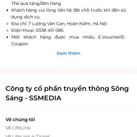
Thẻ quà tặng/đơn hàng
Khách hàng vui lòng liên hệ đặt chỗ trước khi đến sử
dụng dịch vụ.
Địa chỉ: 7 Lương Văn Can, Hoàn Kiếm, Hà Nội
Điện thoại: 0338 451 086
Một khách hàng được mua nhiều E-Voucher/E-
Coupon
E-Voucher/E-Coupon không có giá trị quy đổi thành
Xem thêm
tiền mặt, không trả lại tiền thừa.
Không áp dụng đồng thời với chương trình khuyến
mại khác.
Giá đã bao gồm VAT.
Công ty cổ phần truyền thông Sông
Sáng - SSMEDIA
Về chúng tôi
Về LifeLink
Về LifeLink e-Ticket