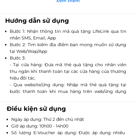
Xem thêm
mộc mạc nhưng không kém phần hút mắt.
Đội ngũ nhân viên nhiệt tình, chuyên nghiệp, nhanh
nhẹn, luôn sẵn sàng phục vụ khách hàng.
Hướng dẫn sử dụng
Bước 1: Nhận thông tin mã quà tặng LifeLink qua tin
nhắn SMS, Email, App
Bước 2: Tìm kiếm địa điểm bạn mong muốn sử dụng
tại Web/Wap/App
Bước 3:
- Tại cửa hàng: Đưa mã thẻ quà tặng cho nhân viên
thu ngân khi thanh toán tại các cửa hàng của thương
hiệu đối tác.
- Qua website/ứng dụng: Nhập mã thẻ quà tặng tại
bước thanh toán khi mua hàng trên web/ứng dụng
của thương hiệu đối tác.
Điều kiện sử dụng
Ngày áp dụng: Thứ 2 đến chủ nhật
Giờ áp dụng: 10h00 - 14h00
Số lượng E-Voucher áp dụng: Được áp dụng nhiều