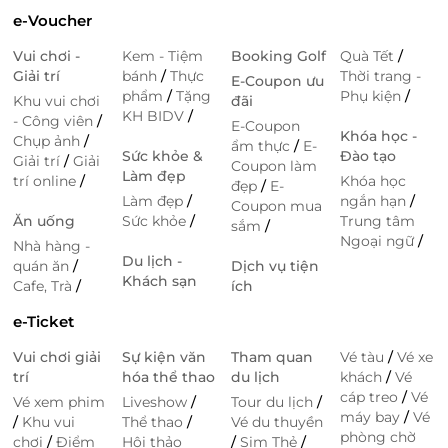
e-Voucher
Vui chơi -
Kem - Tiệm
Booking Golf
Quà Tết
/
Giải trí
bánh
/
Thực
Thời trang -
E-Coupon ưu
phẩm
/
Tặng
Phụ kiện
/
Khu vui chơi
đãi
KH BIDV
/
- Công viên
/
E-Coupon
Khóa học -
Chụp ảnh
/
ẩm thực
/
E-
Sức khỏe &
Đào tạo
Giải trí
/
Giải
Coupon làm
Làm đẹp
trí online
/
Khóa học
đẹp
/
E-
Làm đẹp
/
ngắn hạn
/
Coupon mua
Ăn uống
Sức khỏe
/
Trung tâm
sắm
/
Ngoại ngữ
/
Nhà hàng -
Du lịch -
quán ăn
/
Dịch vụ tiện
Khách sạn
Cafe, Trà
/
ích
e-Ticket
Vui chơi giải
Sự kiện văn
Tham quan
Vé tàu
/
Vé xe
trí
hóa thể thao
du lịch
khách
/
Vé
cáp treo
/
Vé
Vé xem phim
Liveshow
/
Tour du lịch
/
máy bay
/
Vé
/
Khu vui
Thể thao
/
Vé du thuyền
phòng chờ
chơi
/
Điểm
Hội thảo
/
Sim Thẻ
/