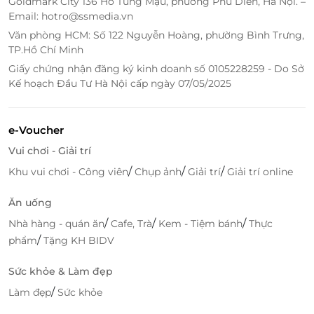
Goldmark City 136 Hồ Tùng Mậu, phường Phú Diễn, Hà Nội. –
Email: hotro@ssmedia.vn
Văn phòng HCM: Số 122 Nguyễn Hoàng, phường Bình Trưng,
TP.Hồ Chí Minh
Giấy chứng nhận đăng ký kinh doanh số 0105228259 - Do Sở
Kế hoạch Đầu Tư Hà Nội cấp ngày 07/05/2025
e-Voucher
Vui chơi - Giải trí
/
/
/
Khu vui chơi - Công viên
Chụp ảnh
Giải trí
Giải trí online
Ăn uống
/
/
/
Nhà hàng - quán ăn
Cafe, Trà
Kem - Tiệm bánh
Thực
/
phẩm
Tặng KH BIDV
Sức khỏe & Làm đẹp
/
Làm đẹp
Sức khỏe