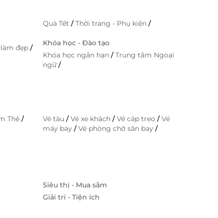
Quà Tết
/
Thời trang - Phụ kiện
/
Khóa học - Đào tạo
 làm đẹp
/
Khóa học ngắn hạn
/
Trung tâm Ngoại
ngữ
/
im Thẻ
/
Vé tàu
/
Vé xe khách
/
Vé cáp treo
/
Vé
máy bay
/
Vé phòng chờ sân bay
/
Siêu thị - Mua sắm
Giải trí - Tiện ích