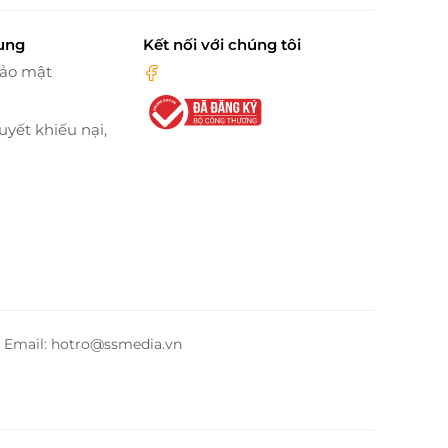
ung
Kết nối với chúng tôi
bảo mật
uyết khiếu nại,
– Email: hotro@ssmedia.vn