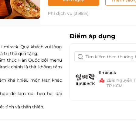
Thêm vào g
Phí dịch vụ (3.85%)
Điểm áp dụng
i
Ilmirack
. Quý khách vui lòng
á trị thẻ quà tặng.
ồ ẩm thực Hàn Quốc bởi menu
irack chính là thịt không tẩm
Ilmirack
hêm khá nhiều món Hàn khác
2Bis Nguyễn T
TP.HCM
 hợp để làm nơi hẹn hò, đãi
t tình và thân thiện.