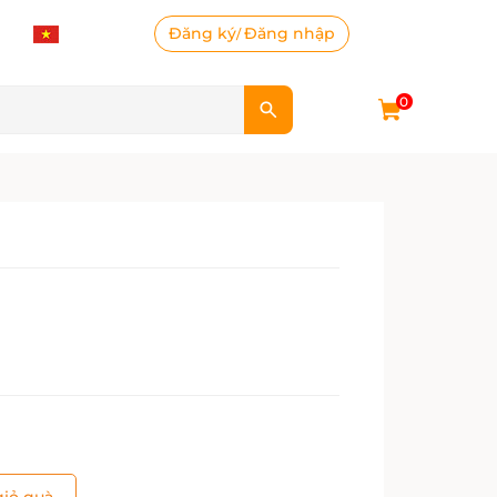
Đăng ký
Đăng nhập
/
0