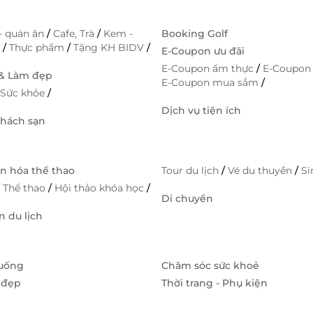
- quán ăn
/
Cafe, Trà
/
Kem -
Booking Golf
h
/
Thực phẩm
/
Tặng KH BIDV
/
E-Coupon ưu đãi
E-Coupon ẩm thực
/
E-Coupon
 & Làm đẹp
E-Coupon mua sắm
/
/
Sức khỏe
/
Dịch vụ tiện ích
Khách sạn
ăn hóa thể thao
Tour du lịch
/
Vé du thuyền
/
S
/
Thể thao
/
Hội thảo khóa học
/
Di chuyển
 du lịch
 uống
Chăm sóc sức khoẻ
 đẹp
Thời trang - Phụ kiện