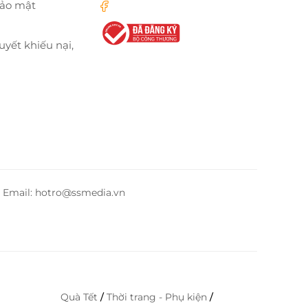
bảo mật
uyết khiếu nại,
– Email: hotro@ssmedia.vn
Quà Tết
/
Thời trang - Phụ kiện
/