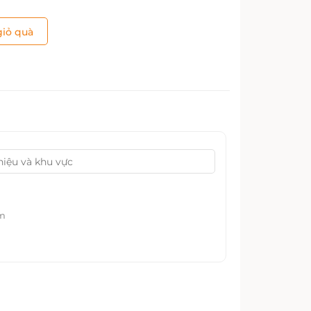
iỏ quà
ểm