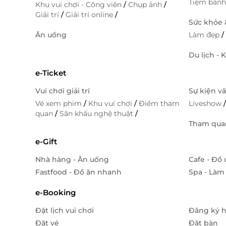
Tiệm bán
Khu vui chơi - Công viên
/
Chụp ảnh
/
Giải trí
/
Giải trí online
/
Sức khỏe
Ăn uống
Làm đẹp
Du lịch - 
e-Ticket
Vui chơi giải trí
Sự kiện v
Vé xem phim
/
Khu vui chơi
/
Điểm tham
Liveshow
quan
/
Sân khấu nghệ thuật
/
Tham quan
e-Gift
Nhà hàng - Ăn uống
Cafe - Đồ
Fastfood - Đồ ăn nhanh
Spa - Làm
e-Booking
Đặt lịch vui chơi
Đăng ký 
Đặt vé
Đặt bàn