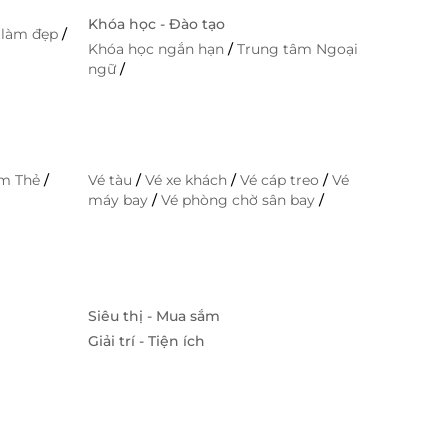
Khóa học - Đào tạo
 làm đẹp
/
Khóa học ngắn hạn
/
Trung tâm Ngoại
ngữ
/
im Thẻ
/
Vé tàu
/
Vé xe khách
/
Vé cáp treo
/
Vé
máy bay
/
Vé phòng chờ sân bay
/
Siêu thị - Mua sắm
Giải trí - Tiện ích