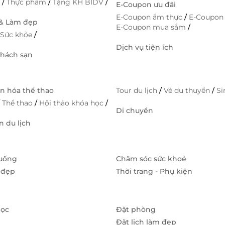
h
/
Thực phẩm
/
Tặng KH BIDV
/
E-Coupon ưu đãi
E-Coupon ẩm thực
/
E-Coupon
 & Làm đẹp
E-Coupon mua sắm
/
/
Sức khỏe
/
Dịch vụ tiện ích
Khách sạn
ăn hóa thể thao
Tour du lịch
/
Vé du thuyền
/
S
/
Thể thao
/
Hội thảo khóa học
/
Di chuyển
 du lịch
 uống
Chăm sóc sức khoẻ
 đẹp
Thời trang - Phụ kiện
học
Đặt phòng
Đặt lịch làm đẹp