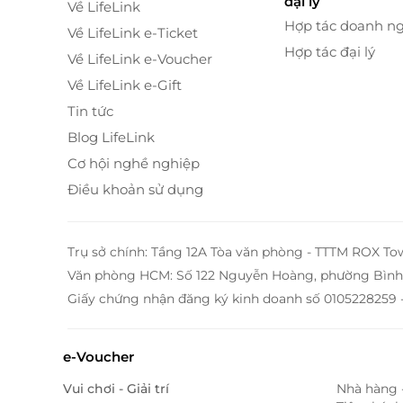
đại lý
Về LifeLink
Hợp tác doanh n
Về LifeLink e-Ticket
Hợp tác đại lý
Về LifeLink e-Voucher
Về LifeLink e-Gift
Tin tức
Blog LifeLink
Cơ hội nghề nghiệp
Điều khoản sử dụng
Trụ sở chính: Tầng 12A Tòa văn phòng - TTTM ROX To
Văn phòng HCM: Số 122 Nguyễn Hoàng, phường Bình 
Giấy chứng nhận đăng ký kinh doanh số 0105228259 
e-Voucher
Vui chơi - Giải trí
Nhà hàng 