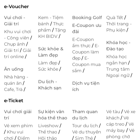
e-Voucher
Vui chơi -
Kem - Tiệm
Booking Golf
Quà Tết
/
Giải trí
bánh
/
Thực
Thời trang -
E-Coupon ưu
phẩm
/
Tặng
Phụ kiện
/
Khu vui chơi
đãi
KH BIDV
/
- Công viên
/
E-Coupon
Khóa học -
Chụp ảnh
/
ẩm thực
/
E-
Sức khỏe &
Đào tạo
Giải trí
/
Giải
Coupon làm
Làm đẹp
trí online
/
Khóa học
đẹp
/
E-
Làm đẹp
/
ngắn hạn
/
Coupon mua
Ăn uống
Sức khỏe
/
Trung tâm
sắm
/
Ngoại ngữ
/
Nhà hàng -
Du lịch -
quán ăn
/
Dịch vụ tiện
Khách sạn
Cafe, Trà
/
ích
e-Ticket
Vui chơi giải
Sự kiện văn
Tham quan
Vé tàu
/
Vé xe
trí
hóa thể thao
du lịch
khách
/
Vé
cáp treo
/
Vé
Vé xem phim
Liveshow
/
Tour du lịch
/
máy bay
/
Vé
/
Khu vui
Thể thao
/
Vé du thuyền
phòng chờ
chơi
/
Điểm
Hội thảo
/
Sim Thẻ
/