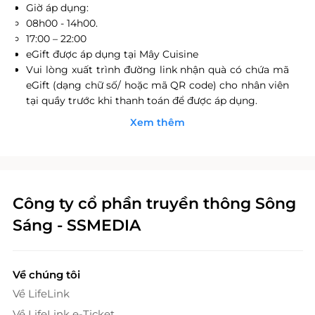
Giờ áp dụng:
08h00 - 14h00.
17:00 – 22:00
eGift được áp dụng tại Mây Cuisine
Vui lòng xuất trình đường link nhận quà có chứa mã
eGift (dạng chữ số/ hoặc mã QR code) cho nhân viên
tại quầy trước khi thanh toán để được áp dụng.
Được áp dụng dịp Lễ/Tết & các chương trình khuyến
Xem thêm
mãi khác tại cửa hàng đang diễn ra.
Có thể sử dụng nhiều Mã eGift/ hoá đơn
eGift sử dụng như tiền mặt và được áp dụng đối với
tất cả các Hàng hóa/dịch vụ tại nhà hàng
eGift sẽ không được hoàn lại tiền thừa và không có
Công ty cổ phần truyền thông Sông
giá trị quy đổi thành tiền mặt.
Sáng - SSMEDIA
eGift được xuất ra sẽ không được đổi trả dưới mọi
hình thức.eGift được áp dụng cùng các chương trình
khuyến mãi khác, chương trình tích điểm thành viên.
Thông tin liên hệ: 1900 2065 (Từ 8h00 - 20h00 hàng
Về chúng tôi
ngày, bao gồm Lễ, Tết)
Về LifeLink
Về LifeLink e-Ticket