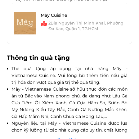
Mây Cuisine
2Bis Nguyễn Thị Minh Khai, Phường
Đa Kao, Quận 1, TP.HCM
Thông tin quà tặng
Thẻ quà tặng áp dụng tại nhà hàng Mây -
Vietnamese Cuisine. Vui lòng bù thêm tiền nếu giá
trị hóa đơn vượt quá giá trị thẻ quà tặng.
Mây - Vietnamese Cuisine sở hữu thực đơn các món
ăn từ Bắc vào Nam phong phú, đa dạng như: Lẩu Gà
Cựa Tiềm Ớt Xiêm Xanh, Gà Cựa Hầm Sả,
Sườn Bò
Mỹ Nướng Kiểu Tây Bắc, Cánh Gà Nướng Mắc Khén,
Gà Hấp Mắm Nhĩ, Canh Chua Cá Bông Lau,…
Nguyên liệu tại Mây - Vietnamese Cuisine được lựa
chọn kỹ lưỡng từ các nhà cung cấp uy tín, chất lượng
đảm bảo vệ sinh an toàn thực phẩm.