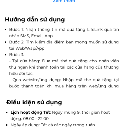
Xem thêm
Sở hữu không gian mang đậm nét truyền thống của
làng quê Việt Nam cùng đội ngũ nhân viên chuyên
nghiệp, chu đáo, nhiệt tình, Mây - Vietnamese Cuisine
Hướng dẫn sử dụng
sẽ mang đến sự hài lòng nhất tới mọi khách hàng.
Bước 1: Nhận thông tin mã quà tặng LifeLink qua tin
nhắn SMS, Email, App
Bước 2: Tìm kiếm địa điểm bạn mong muốn sử dụng
tại Web/Wap/App
Bước 3:
- Tại cửa hàng: Đưa mã thẻ quà tặng cho nhân viên
thu ngân khi thanh toán tại các cửa hàng của thương
hiệu đối tác.
- Qua website/ứng dụng: Nhập mã thẻ quà tặng tại
bước thanh toán khi mua hàng trên web/ứng dụng
của thương hiệu đối tác.
Điều kiện sử dụng
Lịch hoạt động Tết
: Ngày mùng 9, thời gian hoạt
động: 08:00 - 22:00
Ngày áp dụng: Tất cả các ngày trong tuần.