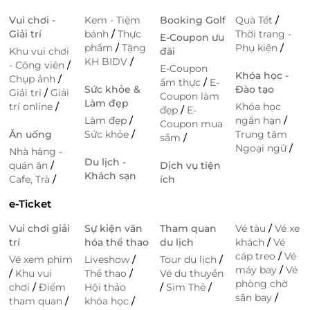
Vui chơi -
Kem - Tiệm
Booking Golf
Quà Tết
/
Giải trí
bánh
/
Thực
Thời trang -
E-Coupon ưu
phẩm
/
Tặng
Phụ kiện
/
Khu vui chơi
đãi
KH BIDV
/
- Công viên
/
E-Coupon
Khóa học -
Chụp ảnh
/
ẩm thực
/
E-
Sức khỏe &
Đào tạo
Giải trí
/
Giải
Coupon làm
Làm đẹp
trí online
/
Khóa học
đẹp
/
E-
Làm đẹp
/
ngắn hạn
/
Coupon mua
Ăn uống
Sức khỏe
/
Trung tâm
sắm
/
Ngoại ngữ
/
Nhà hàng -
Du lịch -
quán ăn
/
Dịch vụ tiện
Khách sạn
Cafe, Trà
/
ích
e-Ticket
Vui chơi giải
Sự kiện văn
Tham quan
Vé tàu
/
Vé xe
trí
hóa thể thao
du lịch
khách
/
Vé
cáp treo
/
Vé
Vé xem phim
Liveshow
/
Tour du lịch
/
máy bay
/
Vé
/
Khu vui
Thể thao
/
Vé du thuyền
phòng chờ
chơi
/
Điểm
Hội thảo
/
Sim Thẻ
/
sân bay
/
tham quan
/
khóa học
/