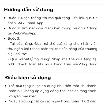
Digital Smile Design, công nghệ bọc răng sứ Perfect
Shine 5D từ Hoa Kỳ… đảm bảo sự an toàn, bền vững
Hướng dẫn sử dụng
và tinh tế cao trong thẩm mỹ nha khoa.
Bước 1: Nhận thông tin mã quà tặng LifeLink qua tin
Với cách bài trí tinh tế, hiện đại, ấm áp như spa. Hành
nhắn SMS, Email, App
trình trải nghiệm dịch vụ của khách hàng như được
Bước 2: Tìm kiếm địa điểm bạn mong muốn sử dụng
trở về với chính ngôi nhà thân thương của mình, an
tại Web/Wap/App
nhiên, thư thái.
Bước 3:
- Tại cửa hàng: Đưa mã thẻ quà tặng cho nhân viên
thu ngân khi thanh toán tại các cửa hàng của thương
hiệu đối tác.
- Qua website/ứng dụng: Nhập mã thẻ quà tặng tại
bước thanh toán khi mua hàng trên web/ứng dụng
của thương hiệu đối tác.
Điều kiện sử dụng
Thẻ quà tặng được áp dụng như tiền mặt khi thanh
toán bill không áp dụng đồng thời các chương trình
khuyến mãi khác
Ngày áp dụng: Tất cả các ngày trong tuần Thứ 2 đến