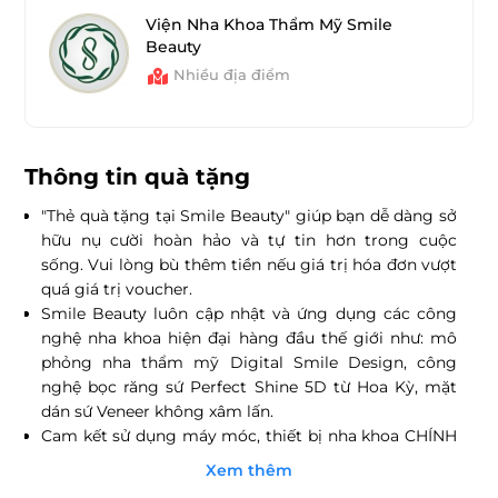
Viện Nha Khoa Thẩm Mỹ Smile
Beauty
Nhiều địa điểm
Thông tin quà tặng
"Thẻ quà tặng tại Smile Beauty" giúp bạn dễ dàng sở
hữu nụ cười hoàn hảo và tự tin hơn trong cuộc
sống.
Vui lòng bù thêm tiền nếu giá trị hóa đơn vượt
quá giá trị voucher.
Smile Beauty luôn cập nhật và ứng dụng các công
nghệ nha khoa hiện đại hàng đầu thế giới như: mô
phỏng nha thẩm mỹ Digital Smile Design, công
nghệ bọc răng sứ Perfect Shine 5D từ Hoa Kỳ, mặt
dán sứ Veneer không xâm lấn.
Cam kết sử dụng máy móc, thiết bị nha khoa CHÍNH
HÃNG từ các nhà cung cấp uy tín tại Mỹ và châu Âu
Xem thêm
như: 3M, Nacera, Katana, mô phỏng nha thẩm mỹ