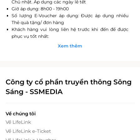
Chủ nhật. Áp dụng các ngày lễ tết
Giờ áp dụng: 8h00 - 19h00
Số lượng E-Voucher áp dụng: Được áp dụng nhiều
Thẻ quà tặng/ đơn hàng
Khách hàng vui lòng liên hệ trước khi đến để được
phục vụ tốt nhất:
Hotline: 0968 00 2011 (HCM) - 0969 002 011 (HN)
Xem thêm
CN Tân Bình: 19A Ba Gia, Phường 7, Quận Tân Bình,
TP.HCM
CN Gò Vấp: Số 137 Đường số 12, KDC CityLand Park
Hill, Phường 10, Quận Gò Vấp, TP.HCM
Giá trên đã bao gồm VAT. Khách hàng có nhu cầu
Công ty cổ phần truyền thông Sông
xuất hóa đơn vui lòng liên hệ nhà cung cấp để biết rõ
Sáng - SSMEDIA
thêm thông tin chi tiết
Một khách hàng được mua nhiều E-Voucher/E-
Coupon
E-Voucher/E-Coupon không có giá trị quy đổi thành
Về chúng tôi
tiền mặt, không trả lại tiền thừa.
Về LifeLink
Hotline hỗ trợ: 1900 2065 -
Về LifeLink e-Ticket