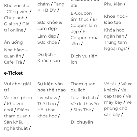
phẩm
/
Tặng
Phụ kiện
/
Khu vui chơi
đãi
KH BIDV
/
- Công viên
/
E-Coupon
Khóa học -
Chụp ảnh
/
ẩm thực
/
E-
Sức khỏe &
Đào tạo
Giải trí
/
Giải
Coupon làm
Làm đẹp
trí online
/
Khóa học
đẹp
/
E-
Làm đẹp
/
ngắn hạn
/
Coupon mua
Ăn uống
Sức khỏe
/
Trung tâm
sắm
/
Ngoại ngữ
/
Nhà hàng -
Du lịch -
quán ăn
/
Dịch vụ tiện
Khách sạn
Cafe, Trà
/
ích
e-Ticket
Vui chơi giải
Sự kiện văn
Tham quan
Vé tàu
/
Vé xe
trí
hóa thể thao
du lịch
khách
/
Vé
cáp treo
/
Vé
Vé xem phim
Liveshow
/
Tour du lịch
/
máy bay
/
Vé
/
Khu vui
Thể thao
/
Vé du thuyền
phòng chờ
chơi
/
Điểm
Hội thảo
/
Sim Thẻ
/
sân bay
/
tham quan
/
khóa học
/
Sân khấu
Di chuyển
nghệ thuật
/