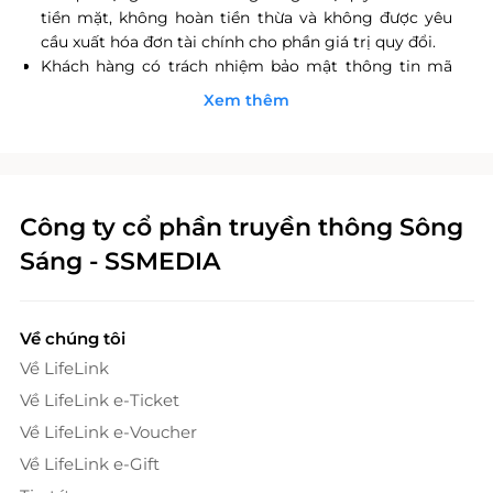
tiền mặt, không hoàn tiền thừa và không được yêu
cầu xuất hóa đơn tài chính cho phần giá trị quy đổi.
Khách hàng có trách nhiệm bảo mật thông tin mã
thẻ quà tặng sau khi đặt mua. LifeLink sẽ không chịu
Xem thêm
trách nhiệm hoàn trả các mã thẻ bị mất hoặc ở trạng
thái "Đã sử dụng" với bất kỳ lý do gì.
LifeLink sẽ không chịu trách nhiệm đối với chất
lượng sản phẩm hoặc dịch vụ được cung cấp cũng
như đối với các tranh chấp về sau giữa khách hàng và
Công ty cổ phần truyền thông Sông
nhà cung cấp.
Sáng - SSMEDIA
LifeLink có quyền sửa chữa hoặc thay đổi điều khoản
và điều kiện sử dụng mà không thông báo trước.
Về chúng tôi
Về LifeLink
Về LifeLink e-Ticket
Về LifeLink e-Voucher
Về LifeLink e-Gift