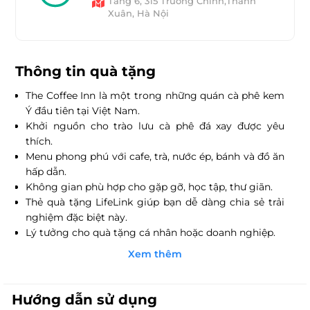
Tầng 6, 315 Truòng Chinh,Thanh
Xuân, Hà Nội
Thông tin quà tặng
The Coffee Inn là một trong những quán cà phê kem
Ý đầu tiên tại Việt Nam.
Khởi nguồn cho trào lưu cà phê đá xay được yêu
thích.
Menu phong phú với cafe, trà, nước ép, bánh và đồ ăn
hấp dẫn.
Không gian phù hợp cho gặp gỡ, học tập, thư giãn.
Thẻ quà tặng LifeLink giúp bạn dễ dàng chia sẻ trải
nghiệm đặc biệt này.
Lý tưởng cho quà tặng cá nhân hoặc doanh nghiệp.
Mua online nhanh chóng, sử dụng linh hoạt tại The
Xem thêm
Coffee Inn.
Hướng dẫn sử dụng