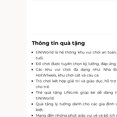
Thông tin quà tặng
tiNiWorld là hệ thống khu vui chơi an toà
tuổi.
Đồ chơi được tuyển chọn kỹ lưỡng, đáp ứng t
Các khu vui chơi đa dạng như: Nhà Bú
HotWheels, khu chơi cát và câu cá.
Trò chơi kết hợp giải trí và giáo dục, hỗ tr
cho trẻ.
Thẻ quà tặng LifeLink giúp bé dễ dàng 
tiNiWorld.
Quà tặng lý tưởng dành cho các gia đình c
biệt.
Mang đến những phút giây vui vẻ và bổ ích 