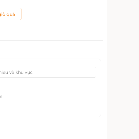
iỏ quà
ểm