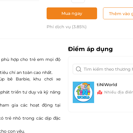
Mua ngay
Thêm vào g
Phí dịch vụ (3.85%)
Điểm áp dụng
n, phù hợp cho trẻ em mọi độ
iêu chí an toàn cao nhất.
p bê Barbie, khu chơi xe
tiNiWorld
ợ phát triển tư duy và kỹ năng
Nhiều địa đi
tham gia các hoạt động tại
ó trẻ nhỏ trong các dịp đặc
cho con yêu.