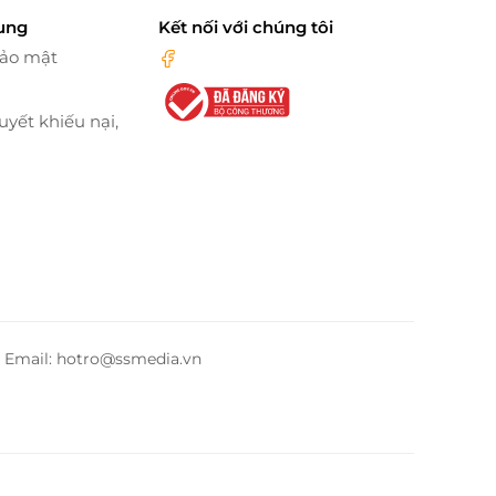
ung
Kết nối với chúng tôi
bảo mật
uyết khiếu nại,
– Email: hotro@ssmedia.vn