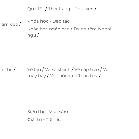
Quà Tết
/
Thời trang - Phụ kiện
/
Khóa học - Đào tạo
 làm đẹp
/
Khóa học ngắn hạn
/
Trung tâm Ngoại
ngữ
/
im Thẻ
/
Vé tàu
/
Vé xe khách
/
Vé cáp treo
/
Vé
máy bay
/
Vé phòng chờ sân bay
/
Siêu thị - Mua sắm
Giải trí - Tiện ích