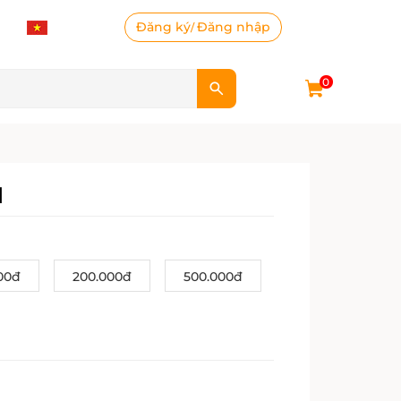
Đăng ký
Đăng nhập
/
0
d
00đ
200.000đ
500.000đ