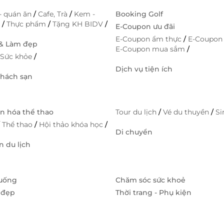
- quán ăn
/
Cafe, Trà
/
Kem -
Booking Golf
h
/
Thực phẩm
/
Tặng KH BIDV
/
E-Coupon ưu đãi
E-Coupon ẩm thực
/
E-Coupon
 & Làm đẹp
E-Coupon mua sắm
/
/
Sức khỏe
/
Dịch vụ tiện ích
Khách sạn
ăn hóa thể thao
Tour du lịch
/
Vé du thuyền
/
S
/
Thể thao
/
Hội thảo khóa học
/
Di chuyển
 du lịch
 uống
Chăm sóc sức khoẻ
 đẹp
Thời trang - Phụ kiện