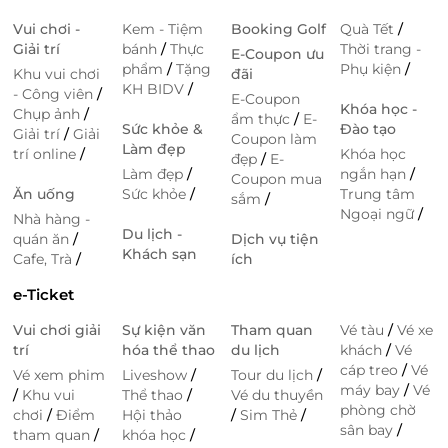
Vui chơi -
Kem - Tiệm
Booking Golf
Quà Tết
/
Giải trí
bánh
/
Thực
Thời trang -
E-Coupon ưu
phẩm
/
Tặng
Phụ kiện
/
Khu vui chơi
đãi
KH BIDV
/
- Công viên
/
E-Coupon
Khóa học -
Chụp ảnh
/
ẩm thực
/
E-
Sức khỏe &
Đào tạo
Giải trí
/
Giải
Coupon làm
Làm đẹp
trí online
/
Khóa học
đẹp
/
E-
Làm đẹp
/
ngắn hạn
/
Coupon mua
Ăn uống
Sức khỏe
/
Trung tâm
sắm
/
Ngoại ngữ
/
Nhà hàng -
Du lịch -
quán ăn
/
Dịch vụ tiện
Khách sạn
Cafe, Trà
/
ích
e-Ticket
Vui chơi giải
Sự kiện văn
Tham quan
Vé tàu
/
Vé xe
trí
hóa thể thao
du lịch
khách
/
Vé
cáp treo
/
Vé
Vé xem phim
Liveshow
/
Tour du lịch
/
máy bay
/
Vé
/
Khu vui
Thể thao
/
Vé du thuyền
phòng chờ
chơi
/
Điểm
Hội thảo
/
Sim Thẻ
/
sân bay
/
tham quan
/
khóa học
/