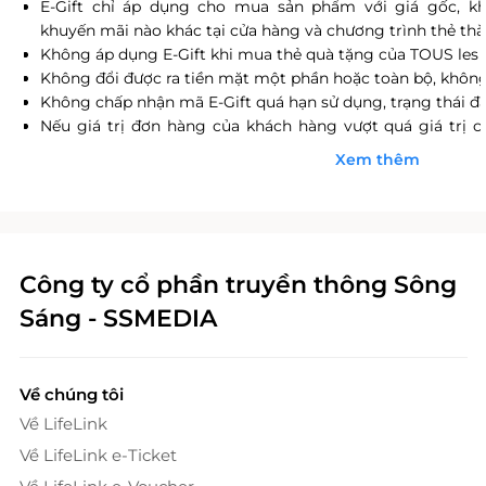
E-Gift chỉ áp dụng cho mua sản phẩm với giá gốc, k
khuyến mãi nào khác tại cửa hàng và chương trình thẻ th
Không áp dụng E-Gift khi mua thẻ quà tặng của TOUS les 
Không đổi được ra tiền mặt một phần hoặc toàn bộ, không 
Không chấp nhận mã E-Gift quá hạn sử dụng, trạng thái đã
Nếu giá trị đơn hàng của khách hàng vượt quá giá trị c
thanh toán thêm khoản chênh lệch đó.
Xem thêm
Khách hàng có trách nhiệm bảo mật thông tin mã thẻ
LifeLink sẽ không chịu trách nhiệm hoàn trả các mã thẻ b
dụng" với bất kỳ lý do gì.
LifeLink sẽ không chịu trách nhiệm đối với chất lượng sả
cấp cũng như đối với các tranh chấp về sau giữa khách hà
Công ty cổ phần truyền thông Sông
LifeLink có quyền sửa chữa hoặc thay đổi điều khoản v
Sáng - SSMEDIA
thông báo trước.
Địa điểm sử dụng:
https://docs.google.com/spreadsheets/d/1u7zd6CVFxin
gid=643553063#gid=643553063
Về chúng tôi
Về LifeLink
Về LifeLink e-Ticket