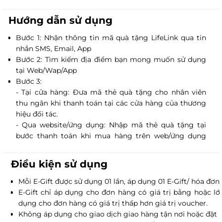
Lựa chọn lý tưởng để làm quà tặng ý nghĩa cho bạn
bè, đồng nghiệp, người thân.
Hướng dẫn sử dụng
Cam kết chất lượng phục vụ vượt trội, lấy khách
Bước 1: Nhận thông tin mã quà tặng LifeLink qua tin
hàng làm trọng tâm.
nhắn SMS, Email, App
Bước 2: Tìm kiếm địa điểm bạn mong muốn sử dụng
tại Web/Wap/App
Bước 3:
- Tại cửa hàng: Đưa mã thẻ quà tặng cho nhân viên
thu ngân khi thanh toán tại các cửa hàng của thương
hiệu đối tác.
- Qua website/ứng dụng: Nhập mã thẻ quà tặng tại
bước thanh toán khi mua hàng trên web/ứng dụng
của thương hiệu đối tác.
Điều kiện sử dụng
Mỗi E-Gift được sử dụng 01 lần, áp dụng 01 E-Gift/ hóa đơn.
E-Gift chỉ áp dụng cho đơn hàng có giá trị bằng hoặc lớn
dụng cho đơn hàng có giá trị thấp hơn giá trị voucher.
Không áp dụng cho giao dịch giao hàng tận nơi hoặc đặt 