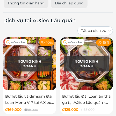
Thông tin gian hàng
Địa chỉ áp dụng
Dịch vụ tại A.Xieo Lẩu quán
10%
18%
e-Voucher
e-Voucher
NGỪNG KINH
NGỪNG KINH
DOANH
DOANH
Buffet lẩu và dimsum Đài
Buffet lẩu Đài Loan ăn thả
Loan Menu VIP tại A.Xieo
ga tại A.Xieo Lẩu quán -
Lẩu quán - Không phụ
Không phụ thu cuối tuần
đ
169.000
đ
129.000
đ
188.000
đ
158.000
thu cuối tuần