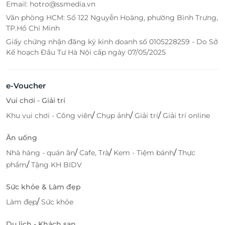
Email: hotro@ssmedia.vn
Văn phòng HCM: Số 122 Nguyễn Hoàng, phường Bình Trưng,
TP.Hồ Chí Minh
Giấy chứng nhận đăng ký kinh doanh số 0105228259 - Do Sở
Kế hoạch Đầu Tư Hà Nội cấp ngày 07/05/2025
e-Voucher
Vui chơi - Giải trí
/
/
/
Khu vui chơi - Công viên
Chụp ảnh
Giải trí
Giải trí online
Ăn uống
/
/
/
Nhà hàng - quán ăn
Cafe, Trà
Kem - Tiệm bánh
Thực
/
phẩm
Tặng KH BIDV
Sức khỏe & Làm đẹp
/
Làm đẹp
Sức khỏe
Du lịch - Khách sạn