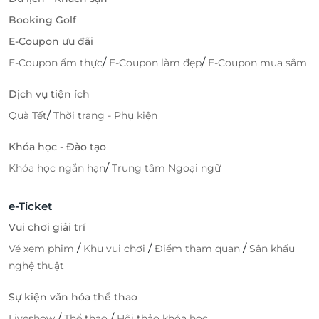
Booking Golf
E-Coupon ưu đãi
/
/
E-Coupon ẩm thực
E-Coupon làm đẹp
E-Coupon mua sắm
Dịch vụ tiện ích
/
Quà Tết
Thời trang - Phụ kiện
Khóa học - Đào tạo
/
Khóa học ngắn hạn
Trung tâm Ngoại ngữ
e-Ticket
Vui chơi giải trí
/
/
/
Vé xem phim
Khu vui chơi
Điểm tham quan
Sân khấu
nghệ thuật
Sự kiện văn hóa thể thao
/
/
Liveshow
Thể thao
Hội thảo khóa học