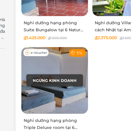
 Hà
Nghỉ dưỡng hạng phòng
Nghỉ dưỡng Vill
ỡng
Suite Bungalow tại 6 Nature
cách Nhật tại Am
 đa
Ba Vì
đ
1.425.000
đ
2.375.000
đ
1.500.000
đ
2.50
đại
 là
5%
e-Voucher
iên
ợi,
AAn
ệp,
NGỪNG KINH DOANH
ình
Nghỉ dưỡng hạng phòng
Triple Deluxe room tại 6