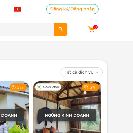
Đăng ký
Đăng nhập
/
0
5%
5%
e-Voucher
H DOANH
NGỪNG KINH DOANH