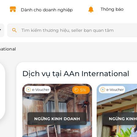
Powered by
Translate
Thông báo
Dành cho doanh nghiệp
ational
Dịch vụ tại AAn International
5%
e-Voucher
e-Voucher
NGỪNG KINH DOANH
NGỪNG KIN