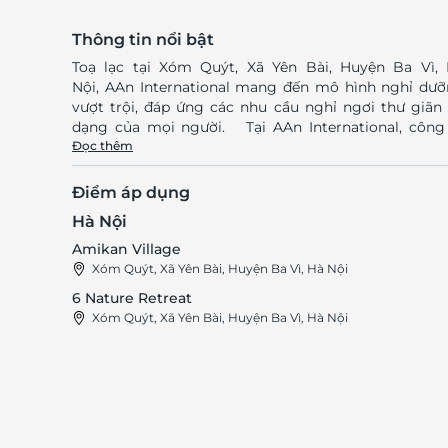
Thông tin nổi bật
Toạ lạc tại Xóm Quýt, Xã Yên Bài, Huyện Ba Vì,
Nội, AAn International mang đến mô hình nghỉ dư
vượt trội, đáp ứng các nhu cầu nghỉ ngơi thư giãn
dạng của mọi người. Tại AAn International, công ty
luôn tìm kiếm những giải pháp thông minh và hiện 
Đọc thêm
nhất để giúp gìn giữ giá trị cốt lõi của cuộc sống, đó
tình yêu thương và sự gắn kết giữa các thành v
Điểm áp dụng
trong gia đình qua các mô hình nghỉ dưỡng tiện l
Hà Nội
đẳng cấp, tiện nghi. Sự đa dạng về kinh nghiệm,
chuyên môn và văn hóa của đội ngũ nhân viên, 
Amikan Village
International hứa hẹn đem đến tính chuyên nghi
Xóm Quýt, Xã Yên Bài, Huyện Ba Vì, Hà Nội
chất lượng cao cấp, cũng như sự phù hợp của mô h
6 Nature Retreat
Sở hữu kỳ nghỉ đối với các gia đình Việt. LifeLink
Xóm Quýt, Xã Yên Bài, Huyện Ba Vì, Hà Nội