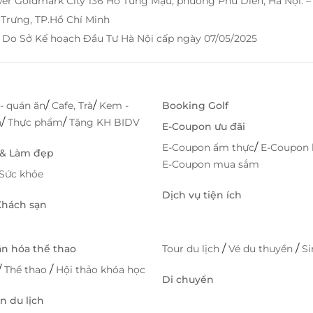
wer Goldmark City 136 Hồ Tùng Mậu, phường Phú Diễn, Hà Nội. 
Trưng, TP.Hồ Chí Minh
 Do Sở Kế hoạch Đầu Tư Hà Nội cấp ngày 07/05/2025
/
/
- quán ăn
Cafe, Trà
Kem -
Booking Golf
/
/
h
Thực phẩm
Tặng KH BIDV
E-Coupon ưu đãi
/
E-Coupon ẩm thực
E-Coupon 
 & Làm đẹp
E-Coupon mua sắm
Sức khỏe
Dịch vụ tiện ích
 Khách sạn
/
/
ăn hóa thể thao
Tour du lịch
Vé du thuyền
S
/
/
Thể thao
Hội thảo khóa học
Di chuyển
 du lịch