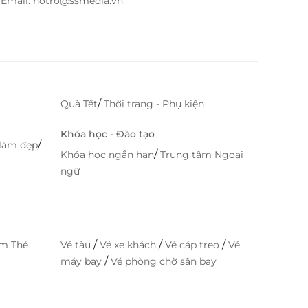
– Email: hotro@ssmedia.vn
/
Quà Tết
Thời trang - Phụ kiện
Khóa học - Đào tạo
/
làm đẹp
/
Khóa học ngắn hạn
Trung tâm Ngoại
ngữ
/
/
/
im Thẻ
Vé tàu
Vé xe khách
Vé cáp treo
Vé
/
máy bay
Vé phòng chờ sân bay