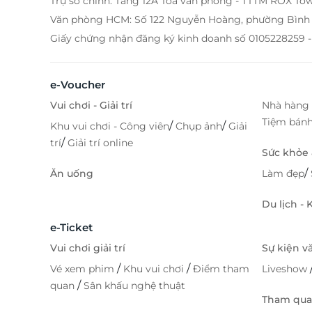
Trụ sở chính: Tầng 12A Tòa văn phòng - TTTM ROX To
Văn phòng HCM: Số 122 Nguyễn Hoàng, phường Bình 
Giấy chứng nhận đăng ký kinh doanh số 0105228259 -
e-Voucher
Vui chơi - Giải trí
Nhà hàng 
Tiệm bán
/
/
Khu vui chơi - Công viên
Chụp ảnh
Giải
/
trí
Giải trí online
Sức khỏe
/
Ăn uống
Làm đẹp
Du lịch -
e-Ticket
Vui chơi giải trí
Sự kiện v
/
/
Vé xem phim
Khu vui chơi
Điểm tham
Liveshow
/
quan
Sân khấu nghệ thuật
Tham quan