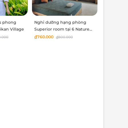
as phong
Nghỉ dưỡng hạng phòng
ikan Village
Superior room tại 6 Nature
Ba Vì
đ
760.000
0.000
đ
800.000