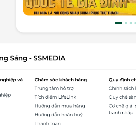
rèn
hần
khu
ười
 và
 Dù
 tổ
 và
sắc
ông Sáng - SSMEDIA
hát
tìm
các
nghiệp và
Chăm sóc khách hàng
Quy định c
oạt
Trung tâm hỗ trợ
Chính sách
iết
ghiệp
Tích điểm LifeLink
Quy chế sà
oặc
ích
Hướng dẫn mua hàng
Cơ chế giải 
tranh chấp
Hướng dẫn hoàn huỷ
Thanh toán