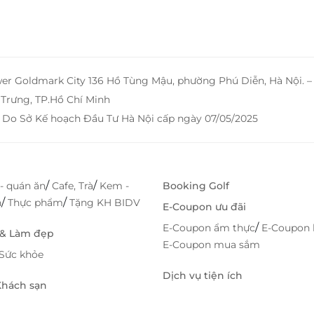
wer Goldmark City 136 Hồ Tùng Mậu, phường Phú Diễn, Hà Nội. 
Trưng, TP.Hồ Chí Minh
 Do Sở Kế hoạch Đầu Tư Hà Nội cấp ngày 07/05/2025
/
/
- quán ăn
Cafe, Trà
Kem -
Booking Golf
/
/
h
Thực phẩm
Tặng KH BIDV
E-Coupon ưu đãi
/
E-Coupon ẩm thực
E-Coupon 
 & Làm đẹp
E-Coupon mua sắm
Sức khỏe
Dịch vụ tiện ích
 Khách sạn