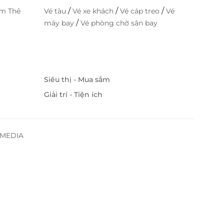
/
/
/
im Thẻ
Vé tàu
Vé xe khách
Vé cáp treo
Vé
/
máy bay
Vé phòng chờ sân bay
Siêu thị - Mua sắm
Giải trí - Tiện ích
SSMEDIA