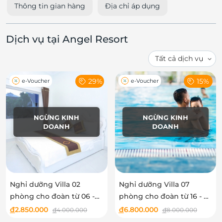
Thông tin gian hàng
Địa chỉ áp dụng
Dịch vụ tại Angel Resort
29%
15%
e-Voucher
e-Voucher
NGỪNG KINH
NGỪNG KINH
DOANH
DOANH
Nghỉ dưỡng Villa 02
Nghỉ dưỡng Villa 07
phòng cho đoàn từ 06 -
phòng cho đoàn từ 16 - 20
08 người tại Angel Resort
người tại Angel Resort
đ
2.850.000
đ
6.800.000
đ
4.000.000
đ
8.000.000
Sóc Sơn
Sóc Sơn