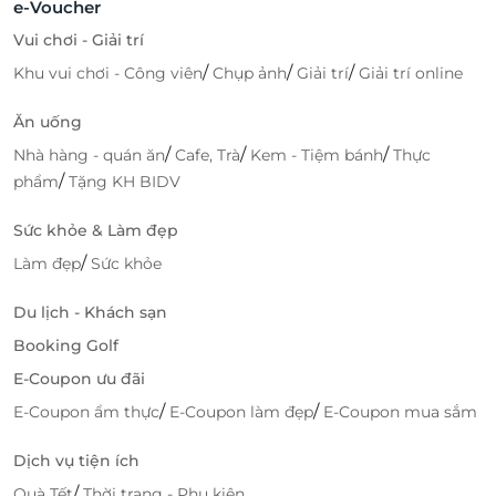
e-Voucher
Vui chơi - Giải trí
/
/
/
Khu vui chơi - Công viên
Chụp ảnh
Giải trí
Giải trí online
Ăn uống
/
/
/
Nhà hàng - quán ăn
Cafe, Trà
Kem - Tiệm bánh
Thực
/
phẩm
Tặng KH BIDV
Sức khỏe & Làm đẹp
/
Làm đẹp
Sức khỏe
Du lịch - Khách sạn
Booking Golf
E-Coupon ưu đãi
/
/
E-Coupon ẩm thực
E-Coupon làm đẹp
E-Coupon mua sắm
Dịch vụ tiện ích
/
Quà Tết
Thời trang - Phụ kiện