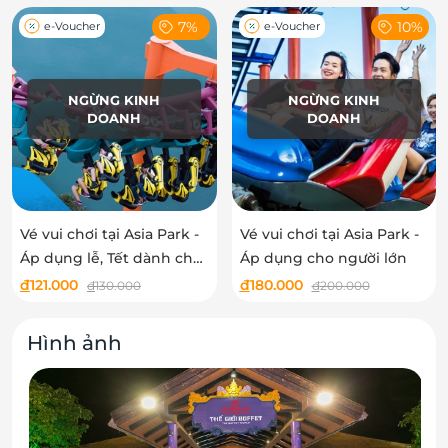
7%
10%
e-Voucher
e-Voucher
NGỪNG KINH
NGỪNG KINH
DOANH
DOANH
Vé vui chơi tại Asia Park -
Vé vui chơi tại Asia Park -
Áp dụng lễ, Tết dành cho
Áp dụng cho người lớn
trẻ em cao từ 1m đến
đ
121.000
đ
180.000
đ
130.000
đ
200.000
dưới 1m4
Hình ảnh