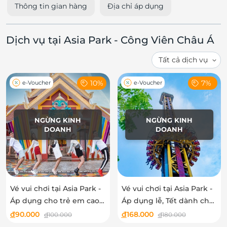
Thông tin gian hàng
Địa chỉ áp dụng
Dịch vụ tại Asia Park - Công Viên Châu Á
10%
7%
e-Voucher
e-Voucher
NGỪNG KINH
NGỪNG KINH
DOANH
DOANH
Vé vui chơi tại Asia Park -
Vé vui chơi tại Asia Park -
Áp dụng cho trẻ em cao
Áp dụng lễ, Tết dành cho
từ 1m đến dưới 1m4
người lớn
đ
90.000
đ
168.000
đ
100.000
đ
180.000