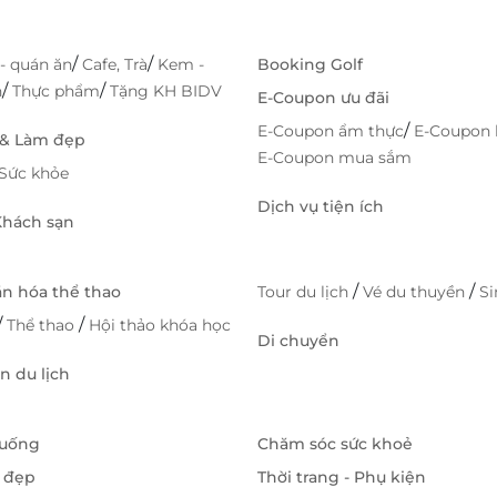
/
/
- quán ăn
Cafe, Trà
Kem -
Booking Golf
/
/
h
Thực phẩm
Tặng KH BIDV
E-Coupon ưu đãi
/
E-Coupon ẩm thực
E-Coupon 
 & Làm đẹp
E-Coupon mua sắm
Sức khỏe
Dịch vụ tiện ích
 Khách sạn
/
/
ăn hóa thể thao
Tour du lịch
Vé du thuyền
S
/
/
Thể thao
Hội thảo khóa học
Di chuyển
 du lịch
 uống
Chăm sóc sức khoẻ
 đẹp
Thời trang - Phụ kiện