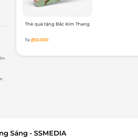
Thẻ quà tặng Bắc Kim Thang
đ
50.000
Từ
Tôn
r,
g
ông Sáng - SSMEDIA