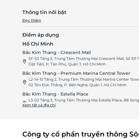
Thông tin nổi bật
Đọc thêm
Điểm áp dụng
Hồ Chí Minh
Bắc Kim Thang - Crescent Mall
5F-53 Tầng 5, Trung Tâm Thương Mại Crescent Mall, Số 101 
Dật Tiên, P. Tân Phú, Quận 7, Hồ Chí Minh
Bắc Kim Thang - Premium Marina Central Tower
L2-14-15 Tầng 2, Trung Tâm Thương Mại Marina Center Towe
02 Tôn Đức Thắng, P. Bến Nghé, Quận 1, Hồ Chí Minh
Bắc Kim Thang - Estella Place
L3-02 Tầng 3, Trung Tâm Thương Mại Estella Place, 88 Son
Xem tất cả địa chỉ
Hành, Xa Lộ Hà Nội, Thủ Đức, Hồ Chí Minh
Bắc Kim Thang Thiso Mall Sala
L1-18 Tầng 1, Thiso Mall Sala, Số 10 Mai Chí Thọ, Phường An
Khánh, Hồ Chí Minh
Công ty cổ phần truyền thông S