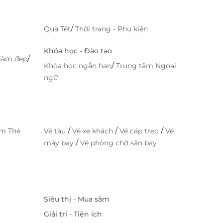
/
Quà Tết
Thời trang - Phụ kiện
Khóa học - Đào tạo
/
làm đẹp
/
Khóa học ngắn hạn
Trung tâm Ngoại
ngữ
/
/
/
im Thẻ
Vé tàu
Vé xe khách
Vé cáp treo
Vé
/
máy bay
Vé phòng chờ sân bay
Siêu thị - Mua sắm
Giải trí - Tiện ích