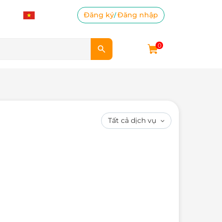
Đăng ký
Đăng nhập
/
0