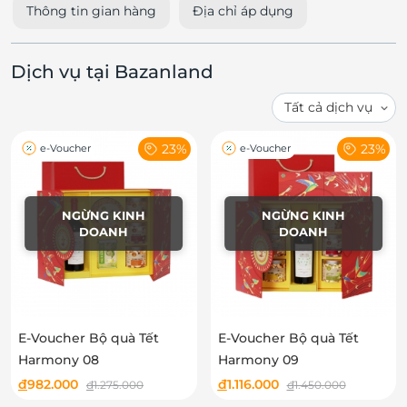
Thông tin gian hàng
Địa chỉ áp dụng
Dịch vụ tại Bazanland
23%
23%
e-Voucher
e-Voucher
NGỪNG KINH
NGỪNG KINH
DOANH
DOANH
E-Voucher Bộ quà Tết
E-Voucher Bộ quà Tết
Harmony 08
Harmony 09
đ
982.000
đ
1.116.000
đ
1.275.000
đ
1.450.000