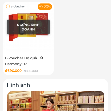
23%
e-Voucher
NGỪNG KINH
DOANH
E-Voucher Bộ quà Tết
Harmony 07
đ
690.000
đ
895.000
Hình ảnh