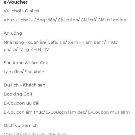
e-Voucher
Vui chơi - Giải trí
/
/
/
Khu vui chơi - Công viên
Chụp ảnh
Giải trí
Giải trí online
Ăn uống
/
/
/
Nhà hàng - quán ăn
Cafe, Trà
Kem - Tiệm bánh
Thực
/
phẩm
Tặng KH BIDV
Sức khỏe & Làm đẹp
/
Làm đẹp
Sức khỏe
Du lịch - Khách sạn
Booking Golf
E-Coupon ưu đãi
/
/
E-Coupon ẩm thực
E-Coupon làm đẹp
E-Coupon mua sắm
Dịch vụ tiện ích
/
Quà Tết
Thời trang - Phụ kiện