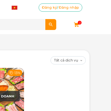
Đăng ký
Đăng nhập
/
0
13%
H DOANH