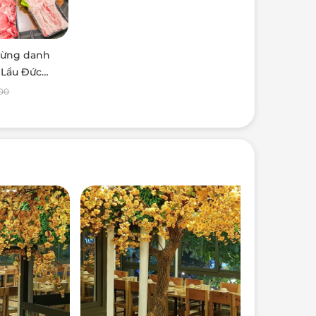
 lừng danh
i Lẩu Đức
000