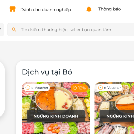
Powered by
Translate
Thông báo
Dành cho doanh nghiệp
Dịch vụ tại Bỏ
12%
e-Voucher
e-Voucher
NGỪNG KINH DOANH
NGỪNG KIN