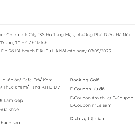
wer Goldmark City 136 Hồ Tùng Mậu, phường Phú Diễn, Hà Nội. 
Trưng, TP.Hồ Chí Minh
 Do Sở Kế hoạch Đầu Tư Hà Nội cấp ngày 07/05/2025
/
/
- quán ăn
Cafe, Trà
Kem -
Booking Golf
/
/
h
Thực phẩm
Tặng KH BIDV
E-Coupon ưu đãi
/
E-Coupon ẩm thực
E-Coupon 
 & Làm đẹp
E-Coupon mua sắm
Sức khỏe
Dịch vụ tiện ích
 Khách sạn