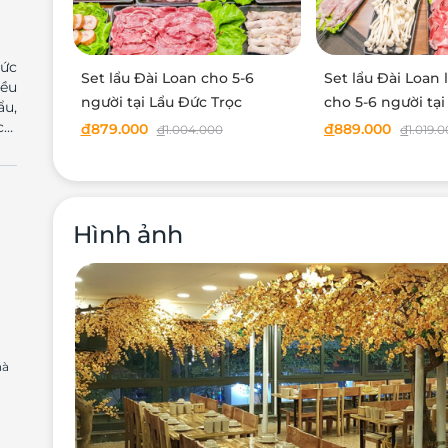
Đức
Set lẩu Đài Loan cho 5-6
Set lẩu Đài Loan
iều
người tại Lẩu Đức Trọc
cho 5-6 người tạ
ẩu,
Trọc
chi
đ
879.000
đ
889.000
đ
1.004.000
đ
1.019.
nổi
ách
còn
n.
nội
Hình ảnh
áo.
 có
ách
iến
òng
hà