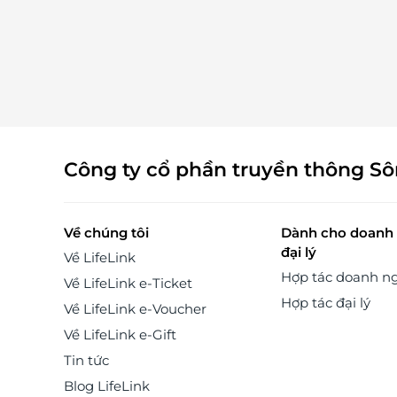
Bia Đức Trọc - Khương Đình
440 KHƯƠNG ĐÌNH - THANH XUÂN - HN
Lẩu Đức Trọc - Trần Huy Liệu
101 D1 TRẦN HUY LIỆU - BA ĐÌNH - HN
Lẩu Đức Trọc - Đường Láng
790 ĐƯỜNG LÁNG - ĐỐNG ĐA - HN
Công ty cổ phần truyền thông S
Về chúng tôi
Dành cho doanh 
đại lý
Về LifeLink
Hợp tác doanh n
Về LifeLink e-Ticket
Hợp tác đại lý
Về LifeLink e-Voucher
Về LifeLink e-Gift
Tin tức
Blog LifeLink