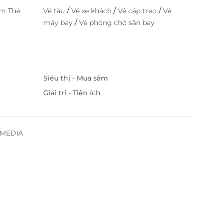
/
/
/
im Thẻ
Vé tàu
Vé xe khách
Vé cáp treo
Vé
/
máy bay
Vé phòng chờ sân bay
Siêu thị - Mua sắm
Giải trí - Tiện ích
SSMEDIA