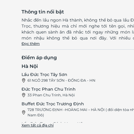
Thông tin nổi bật
Nhắc đến lẩu ngon Hà thành, không thể bỏ qua lẩu 
Trọc, thương hiệu mà chỉ mới nghe tới tên gọi, nh
khách quen sành ăn đã nhắc tới ngay những món l
món nhậu không thể bỏ qua nơi đây. Với nhiều 
nhánh đều tọa lạc trên những con “phố ẩm thực” 
Đọc thêm
tiếng của Hà thành, Lẩu Đức Trọc Không chỉ hút kh
bởi vị lẩu ngon đã thành thương hiệu mà nơi đây 
Điểm áp dụng
chinh phục khách bởi dấu ấn khó phai từ không gia
Hà Nội
Không gian Lẩu Đức Trọc được thiết kế hiện đại, 
thất sang trọng, phong cách phục vụ tận tình, chu đ
Lẩu Đức Trọc Tây Sơn
Lẩu Đức Trọc còn là điểm đến được rất nhiều gia đình
61 NGÕ 298 TÂY SƠN - ĐỐNG ĐA - HN
yêu thích bởi ngay trong không gian nhà hàng còn
Đức Trọc Phan Chu Trinh
cả khu vui chơi cho trẻ em. Bên cạnh đó, phong c
33 Phan Chu Trinh, Hà Nội
phục vụ tận tình, chu đáo của đội ngũ nhân viên kh
cả các cơ sở của Lẩu Đức Trọc càng thêm được l
Buffet Đức Trọc Trương Định
thực khách. Click Mua ngay trên LifeLink để khám phá
728 TRƯƠNG ĐỊNH -HOÀNG MAI – HÀ NỘI ( đối diện tòa n
Nam Đô)
vô vàn Thẻ quà tặng hấp dẫn nhé! LifeLink
Lẩu Đức Trọc - Dịch Vọng Hậu
Xem tất cả địa chỉ
100 DỊCH VỌNG HẬU - CẦU GIẤY – HN