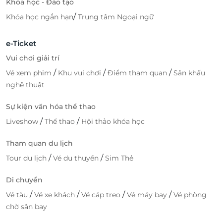
Khóa học - Đào tạo
/
Khóa học ngắn hạn
Trung tâm Ngoại ngữ
e-Ticket
Vui chơi giải trí
/
/
/
Vé xem phim
Khu vui chơi
Điểm tham quan
Sân khấu
nghệ thuật
Sự kiện văn hóa thể thao
/
/
Liveshow
Thể thao
Hội thảo khóa học
Tham quan du lịch
/
/
Tour du lịch
Vé du thuyền
Sim Thẻ
Di chuyển
/
/
/
/
Vé tàu
Vé xe khách
Vé cáp treo
Vé máy bay
Vé phòng
chờ sân bay