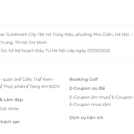
wer Goldmark City 136 Hồ Tùng Mậu, phường Phú Diễn, Hà Nội. 
Trưng, TP.Hồ Chí Minh
 Do Sở Kế hoạch Đầu Tư Hà Nội cấp ngày 07/05/2025
/
/
- quán ăn
Cafe, Trà
Kem -
Booking Golf
/
/
h
Thực phẩm
Tặng KH BIDV
E-Coupon ưu đãi
/
E-Coupon ẩm thực
E-Coupon 
 & Làm đẹp
E-Coupon mua sắm
Sức khỏe
Dịch vụ tiện ích
 Khách sạn