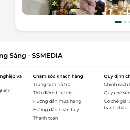
àng
iến
ách
yên
hức
ống
ính
ông Sáng - SSMEDIA
làm
nghiệp và
Chăm sóc khách hàng
Quy định c
Trung tâm hỗ trợ
Chính sách
ghiệp
Tích điểm LifeLink
Quy chế sà
Hướng dẫn mua hàng
Cơ chế giải 
tranh chấp
Hướng dẫn hoàn huỷ
Thanh toán