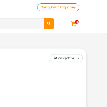
Đăng ký
Đăng nhập
/
0