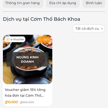
Thông tin gian hàng
Địa chỉ áp dụng
Bình luận
Dịch vụ tại Cơm Thố Bách Khoa
98%
e-Voucher
NGỪNG KINH
DOANH
Voucher giảm 15% tổng
hóa đơn tại Cơm Thố
Bách Khoa
đ
10.000
đ
500.000