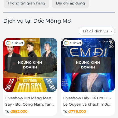
Thông tin gian hàng
Địa chỉ áp dụng
Dịch vụ tại Dốc Mộng Mơ
e-Ticket
e-Ticket
NGỪNG KINH
NGỪNG KINH
DOANH
DOANH
Liveshow Mơ Màng Men
Liveshow Hãy Để Em Đi -
Say - Bùi Công Nam, Tăng
Lệ Quyên và khách mời
Phúc và Quang Hùng
Bạch Công Khanh
đ
582.000
đ
776.000
Từ
Từ
MasterD