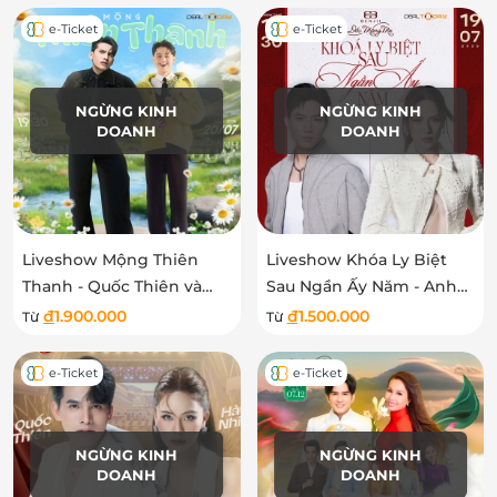
e-Ticket
e-Ticket
NGỪNG KINH
NGỪNG KINH
DOANH
DOANH
Liveshow Mộng Thiên
Liveshow Khóa Ly Biệt
Thanh - Quốc Thiên và
Sau Ngần Ấy Năm - Anh
Thanh Duy
Tú và Hà Nhi
đ
1.900.000
đ
1.500.000
Từ
Từ
e-Ticket
e-Ticket
NGỪNG KINH
NGỪNG KINH
DOANH
DOANH