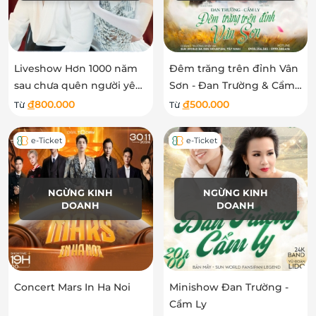
Liveshow Hơn 1000 năm
Đêm trăng trên đỉnh Vân
sau chưa quên người yêu
Sơn - Đan Trường & Cẩm
cũ - Quốc Thiên - Hà Nhi
Ly
đ
800.000
đ
500.000
Từ
Từ
e-Ticket
e-Ticket
NGỪNG KINH
NGỪNG KINH
DOANH
DOANH
Concert Mars In Ha Noi
Minishow Đan Trường -
Cẩm Ly