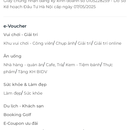
Giấy chứng nhận đăng ký kinh doanh số 0105228259 - Do Sở
Kế hoạch Đầu Tư Hà Nội cấp ngày 07/05/2025
e-Voucher
Vui chơi - Giải trí
/
/
/
Khu vui chơi - Công viên
Chụp ảnh
Giải trí
Giải trí online
Ăn uống
/
/
/
Nhà hàng - quán ăn
Cafe, Trà
Kem - Tiệm bánh
Thực
/
phẩm
Tặng KH BIDV
Sức khỏe & Làm đẹp
/
Làm đẹp
Sức khỏe
Du lịch - Khách sạn
Booking Golf
E-Coupon ưu đãi