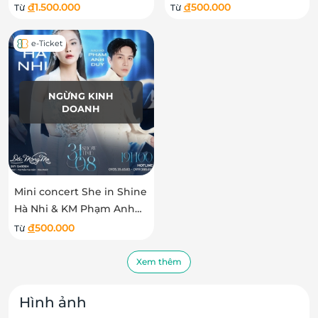
đ
1.500.000
đ
500.000
Từ
Từ
e-Ticket
NGỪNG KINH
DOANH
Mini concert She in Shine
Hà Nhi & KM Phạm Anh
Duy
đ
500.000
Từ
Xem thêm
Hình ảnh