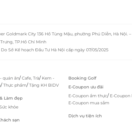
lưu
yến
ạn.
h –
wer Goldmark City 136 Hồ Tùng Mậu, phường Phú Diễn, Hà Nội. 
Trưng, TP.Hồ Chí Minh
 Do Sở Kế hoạch Đầu Tư Hà Nội cấp ngày 07/05/2025
/
/
- quán ăn
Cafe, Trà
Kem -
Booking Golf
/
/
h
Thực phẩm
Tặng KH BIDV
E-Coupon ưu đãi
/
E-Coupon ẩm thực
E-Coupon 
 & Làm đẹp
E-Coupon mua sắm
Sức khỏe
Dịch vụ tiện ích
 Khách sạn