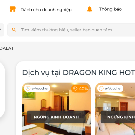
Powered by
Translate
Thông báo
Dành cho doanh nghiệp
DALAT
Dịch vụ tại DRAGON KING HO
40%
e-Voucher
e-Voucher
NGỪNG KINH DOANH
NGỪNG KIN