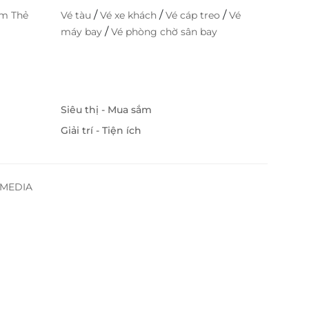
/
/
/
im Thẻ
Vé tàu
Vé xe khách
Vé cáp treo
Vé
/
máy bay
Vé phòng chờ sân bay
Siêu thị - Mua sắm
Giải trí - Tiện ích
SSMEDIA