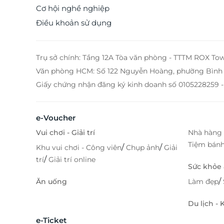
để lưu lại cả những dấu chân – Hãy để Dragon King 
Cơ hội nghề nghiệp
lại dấu chân bạn như một nét chấm phá cho chu
Điều khoản sử dụng
hành trình khám phá đam mê du lịch bất tận của b
Truy cập lifelink.vn để trải nghiệm những deal du lịc
khách sạn cực hấp dẫn nhé! Địa điểm sử dụng: Dragon
King Hotel Địa chỉ: 07 Hùng Vương - Phường 10 – Tp. Đà
Trụ sở chính: Tầng 12A Tòa văn phòng - TTTM ROX To
Lạt Điện thoại đặt phòng & tư vấn (9h-20h): 1900 2065 /
Văn phòng HCM: Số 122 Nguyễn Hoàng, phường Bình 
0934.661.016 Văn phòng HCM: 028.6680 8757 /0973 428
Giấy chứng nhận đăng ký kinh doanh số 0105228259 -
858 - 0906 229 691 LifeLink
e-Voucher
Vui chơi - Giải trí
Nhà hàng 
Tiệm bán
/
/
Khu vui chơi - Công viên
Chụp ảnh
Giải
/
trí
Giải trí online
Sức khỏe
/
Ăn uống
Làm đẹp
Du lịch -
e-Ticket