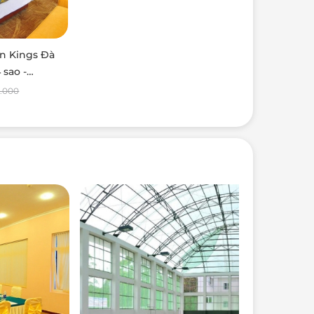
n Kings Đà
 sao -
ite gồm ăn
0.000
n