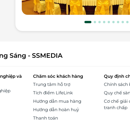
ờng
đẹp
ởng
mát
vời
iện
các
iến
ông Sáng - SSMEDIA
quy
anh
hợp
các
nghiệp và
Chăm sóc khách hàng
Quy định c
Trung tâm hỗ trợ
Chính sách
 và
ghiệp
Tích điểm LifeLink
Quy chế sà
của
Hướng dẫn mua hàng
Cơ chế giải 
 sẽ
tranh chấp
Hướng dẫn hoàn huỷ
uôn
hật
Thanh toán
ch.