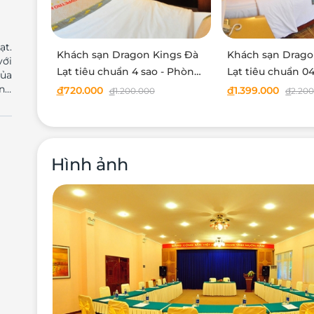
ạt.
Khách sạn Dragon Kings Đà
Khách sạn Drago
với
Lạt tiêu chuẩn 4 sao - Phòng
Lạt tiêu chuẩn 04
của
Superior gồm ăn sáng -
Phòng Junior Su
ơng
đ
720.000
đ
1.399.000
đ
1.200.000
đ
2.20
ạn.
Trong tuần
sáng - Trong tuầ
hi,
hân
ch
ái.
Hình ảnh
sản
ếng
gay
 kế
ợng
yệt
đầy
màn
máy