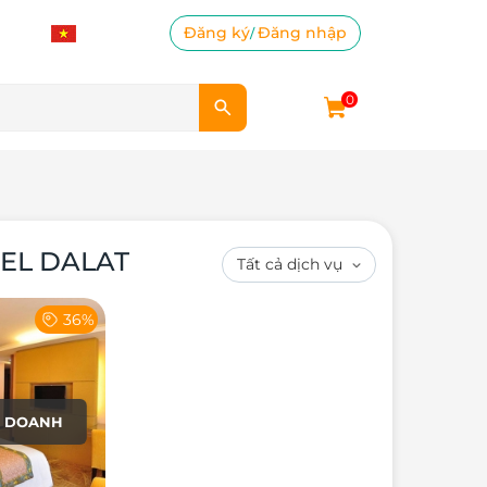
Đăng ký
Đăng nhập
/
0
TEL DALAT
36%
H DOANH