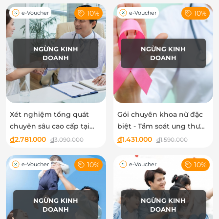
10%
10%
e-Voucher
e-Voucher
NGỪNG KINH
NGỪNG KINH
DOANH
DOANH
Xét nghiệm tổng quát
Gói chuyên khoa nữ đặc
chuyên sâu cao cấp tại
biệt - Tầm soát ung thư
Phòng khám eDoctor
cổ tử cung tại phòng
đ
2.781.000
đ
1.431.000
đ
3.090.000
đ
1.590.000
khám eDoctor
10%
10%
e-Voucher
e-Voucher
NGỪNG KINH
NGỪNG KINH
DOANH
DOANH