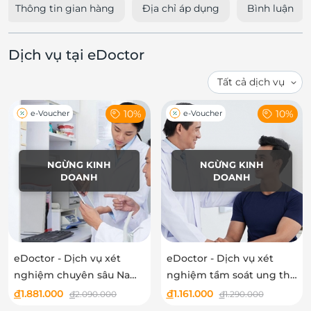
Thông tin gian hàng
Địa chỉ áp dụng
Bình luận
Dịch vụ tại eDoctor
10%
10%
e-Voucher
e-Voucher
NGỪNG KINH
NGỪNG KINH
DOANH
DOANH
eDoctor - Dịch vụ xét
eDoctor - Dịch vụ xét
nghiệm chuyên sâu Nam
nghiệm tầm soát ung thư
hoặc Nữ tại nhà - Áp
tại nhà - Áp dụng tại Hồ
đ
1.881.000
đ
1.161.000
đ
2.090.000
đ
1.290.000
dụng tại Hồ Chí Minh
Chí Minh