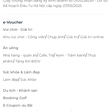
Giấy chứng nhận đăng ký kinh doanh số 0105228259 - Do Sở
Kế hoạch Đầu Tư Hà Nội cấp ngày 07/05/2025
e-Voucher
Vui chơi - Giải trí
/
/
/
Khu vui chơi - Công viên
Chụp ảnh
Giải trí
Giải trí online
Ăn uống
/
/
/
Nhà hàng - quán ăn
Cafe, Trà
Kem - Tiệm bánh
Thực
/
phẩm
Tặng KH BIDV
Sức khỏe & Làm đẹp
/
Làm đẹp
Sức khỏe
Du lịch - Khách sạn
Booking Golf
E-Coupon ưu đãi