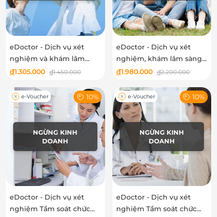
eDoctor - Dịch vụ xét
eDoctor - Dịch vụ xét
nghiệm và khám lâm
nghiệm, khám lâm sàng
sàng vi chất cho trẻ em
vi chất và ký sinh trùng
đ
1.305.000
đ
1.980.000
đ
1.450.000
đ
2.200.000
cho trẻ em
10%
10%
e-Voucher
e-Voucher
NGỪNG KINH
NGỪNG KINH
DOANH
DOANH
eDoctor - Dịch vụ xét
eDoctor - Dịch vụ xét
nghiệm Tầm soát chức
nghiệm Tầm soát chức