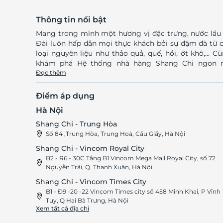
Thông tin nổi bật
Mang trong mình một hương vị đặc trưng, nước lẩu
Đài luôn hấp dẫn mọi thực khách bởi sự đậm đà từ 
loại nguyên liệu như thảo quả, quế, hồi, ớt khô,... C
khám phá Hệ thống nhà hàng Shang Chi ngon n
tiếng không thể bỏ qua tại Hà Nội cùng LifeLink nh
Đọc thêm
Shang Chi - Thiên đường lẩu Đài Loan Menu Shang 
với 4 vị lẩu và 99+ món nhúng lẩu đa dạng Shang Chi là
Điểm áp dụng
hệ thống buffet lẩu Đài Loan ngon trứ danh, được nh
Hà Nội
bạn trẻ hiện nay yêu thích. Ghé thăm Shang Chi, 
khách sẽ bị "cuốn" vào hành trình khám phá nh
Shang Chi - Trung Hòa
hương vị lẩu đậm đà, hấp dẫn. Nhà hàng có 4 vị lẩu 
Số 84 ,Trung Hòa, Trung Hoà, Cầu Giấy, Hà Nội
Loan nổi tiếng: lẩu Mala, lẩu Tomyum Gal, lẩu nấm, 
Shang Chi - Vincom Royal City
collagen,... Nước dùng được hầm xương đủ 48 tiếng, 
B2 - R6 - 30C Tầng B1 Vincom Mega Mall Royal City, số 72
hợp các loại thảo mộc gia vị đặc trưng. Mỗi vị nước 
Nguyễn Trãi, Q. Thanh Xuân, Hà Nội
mang một hương vị đặc trưng riêng, nhưng đều t
Shang Chi - Vincom Times City
ngon và hấp dẫn. Đặc biệt Shang Chi mang đến cho
B1 - Đ9 -20 -22 Vincom Times city số 458 Minh Khai, P Vĩnh
thực khách hơn 99 món nhúng lẩu ngon muốn “xỉu”
Tuy, Q Hai Bà Trưng, Hà Nội
thịt thà, đồ viên đến hải sản tươi roi rói. Đã thử Sh
Xem tất cả địa chỉ
Chi một lần là muốn quay lại lần hai vì quá mê mẩ
Nguồn nguyên liệu tươi mới, sạch sẽ Tại Shang Chi để