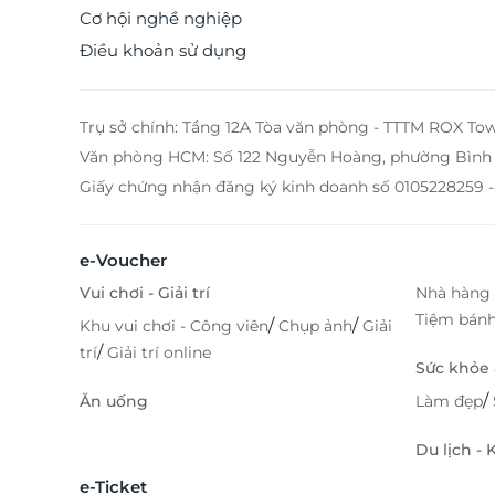
nhà hàng Shang Chi, bạn sẽ có cơ hội sở hữu các
Cơ hội nghề nghiệp
coupon giảm giá do LifeLink cung cấp, vô cùng ưu 
Điều khoản sử dụng
và được thưởng thức lẩu trứ danh đến từ Đài Loan 
cuốn, ấn tượng hơn bao giờ hết. LifeLink là đơn vị uy tín
chuyên cung cấp các voucher, hotdeal hấp dẫn của 
dịch vụ vui chơi, ăn uống, du lịch cùng nhiều dịch
Trụ sở chính: Tầng 12A Tòa văn phòng - TTTM ROX To
khác. Chúng tôi luôn cập nhật ưu đãi mới nhất để kh
Văn phòng HCM: Số 122 Nguyễn Hoàng, phường Bình 
hàng thỏa sức lựa chọn. Hiện tại, trên LifeLink đang
Giấy chứng nhận đăng ký kinh doanh số 0105228259 -
ưu đãi e-coupon giảm giá 200K, 300K, 500K tại Sh
Chi, bạn có thể tham khảo nha. Nhanh tay liên hệ và 
deal ưu đãi hấp dẫn tại LifeLink để được tận hư
những dịch vụ ưu đãi nhất. Truy cập ngay LifeLink để sở
e-Voucher
hữu thêm hàng ngàn voucher ẩm thực hấp dẫn k
Vui chơi - Giải trí
Nhà hàng 
bạn nhé! LifeLink
Tiệm bán
/
/
Khu vui chơi - Công viên
Chụp ảnh
Giải
/
trí
Giải trí online
Sức khỏe
/
Ăn uống
Làm đẹp
Du lịch -
e-Ticket