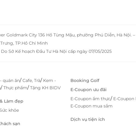
 e-
đãi
lôi
các
 vụ
wer Goldmark City 136 Hồ Tùng Mậu, phường Phú Diễn, Hà Nội. 
ách
Trưng, TP.Hồ Chí Minh
 có
 Do Sở Kế hoạch Đầu Tư Hà Nội cấp ngày 07/05/2025
ang
săn
ởng
hác
/
/
- quán ăn
Cafe, Trà
Kem -
Booking Golf
/
/
h
Thực phẩm
Tặng KH BIDV
E-Coupon ưu đãi
/
E-Coupon ẩm thực
E-Coupon 
 & Làm đẹp
E-Coupon mua sắm
Sức khỏe
Dịch vụ tiện ích
 Khách sạn