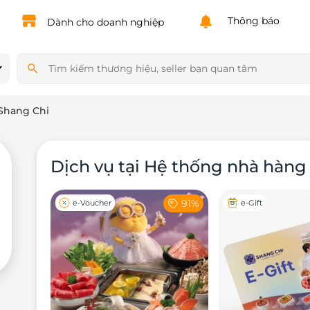
Powered by
Translate
Thông báo
Dành cho doanh nghiệp
Shang Chi
Dịch vụ tại Hệ thống nhà hàng
91%
e-Voucher
e-Gift