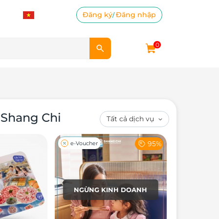
Đăng ký
Đăng nhập
/
0
 Shang Chi
95%
e-Voucher
NGỪNG KINH DOANH