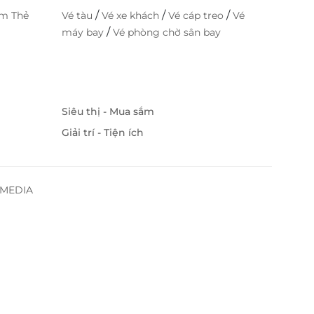
/
/
/
im Thẻ
Vé tàu
Vé xe khách
Vé cáp treo
Vé
/
máy bay
Vé phòng chờ sân bay
Siêu thị - Mua sắm
Giải trí - Tiện ích
SSMEDIA