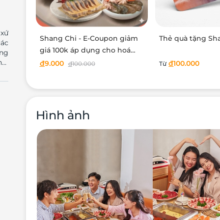
 xứ
Shang Chi - E-Coupon giảm
Thẻ quà tặng Sh
các
giá 100k áp dụng cho hoá
ùng
đơn 500k
ổi
đ
9.000
đ
100.000
đ
100.000
Từ
é!
Chi
iều
quý
Hình ảnh
ững
Đài
lẩu
kết
lẩu
hơm
 từ
ang
n.