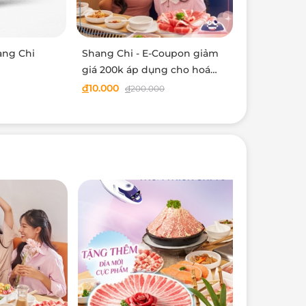
ang Chi
Shang Chi - E-Coupon giảm
giá 200k áp dụng cho hoá
đơn 1000k
đ
10.000
đ
200.000