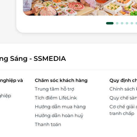
ăn,
tắc
yên
iện
mát
vị
ọng
 mỉ
ông Sáng - SSMEDIA
 gỗ
ãng
các
nghiệp và
Chăm sóc khách hàng
Quy định c
Đội
Trung tâm hỗ trợ
Chính sách
 sẽ
ghiệp
Tích điểm LifeLink
Quy chế sà
t.
đãi
Hướng dẫn mua hàng
Cơ chế giải 
tranh chấp
Hướng dẫn hoàn huỷ
đài
iao
Thanh toán
nét
với