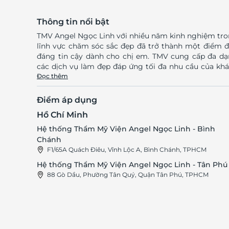
Thông tin nổi bật
TMV Angel Ngọc Linh với nhiều năm kinh nghiệm tr
lĩnh vực chăm sóc sắc đẹp đã trở thành một điểm 
đáng tin cậy dành cho chị em. TMV cung cấp đa d
các dịch vụ làm đẹp đáp ứng tối đa nhu cầu của kh
hàng. Đến với TMV Angel Ngọc Linh, bạn sẽ có cơ hội
Đọc thêm
hữu vẻ đẹp toàn diện từ làn da đến vóc dáng để t
quyến rũ và tự tin trong cuộc sống hiện đại.
Điểm áp dụng
TMV Angel Ngọc Linh sở hữu một không gian làm 
Hồ Chí Minh
hiện đại, được bày trí trang nhã, tinh tế, cho khách h
cảm giác thư giãn và thoải mái khi đến đây làm đẹ
Hệ thống Thẩm Mỹ Viện Angel Ngọc Linh - Bình
Đặc biệt, TMV trang bị các dụng cụ và công nghệ 
Chánh
đẹp tiên tiến, sẵn sàng đem đến cho khách hàng nh
F1/65A Quách Điêu, Vĩnh Lộc A, Bình Chánh, TPHCM
dịch vụ chăm sóc sắc đẹp chất lượng và an toàn nh
Hệ thống Thẩm Mỹ Viện Angel Ngọc Linh - Tân Phú
Đội ngũ nhân viên giàu kinh nghiệm với phong c
88 Gò Dầu, Phường Tân Quý, Quận Tân Phú, TPHCM
phục vụ chuyên nghiệp và nhiệt tình cũng sẽ khiến 
thật sự hài lòng. Truy cập lifelink.vn để trải nghiệm vô
vàn những deal sức khỏe – làm đẹp cực hấp dẫn! Địa
điểm sử dụng: CN1: Hệ thống Thẩm Mỹ Viện Angel
Ngọc Linh - Tân Phú Địa chỉ: 88 Gò Dầu, Phường Tân