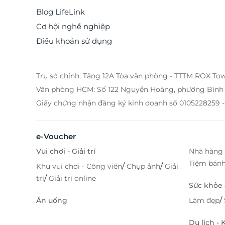
Blog LifeLink
Cơ hội nghề nghiệp
Điều khoản sử dụng
Trụ sở chính: Tầng 12A Tòa văn phòng - TTTM ROX To
Văn phòng HCM: Số 122 Nguyễn Hoàng, phường Bình 
Giấy chứng nhận đăng ký kinh doanh số 0105228259 -
e-Voucher
Vui chơi - Giải trí
Nhà hàng 
Tiệm bán
/
/
Khu vui chơi - Công viên
Chụp ảnh
Giải
/
trí
Giải trí online
Sức khỏe
/
Ăn uống
Làm đẹp
Du lịch -