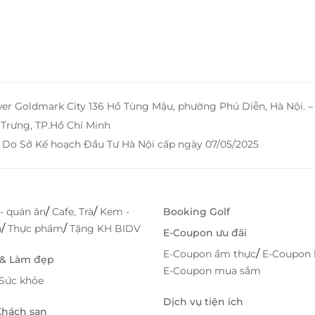
wer Goldmark City 136 Hồ Tùng Mậu, phường Phú Diễn, Hà Nội. 
Trưng, TP.Hồ Chí Minh
 Do Sở Kế hoạch Đầu Tư Hà Nội cấp ngày 07/05/2025
/
/
- quán ăn
Cafe, Trà
Kem -
Booking Golf
/
/
h
Thực phẩm
Tặng KH BIDV
E-Coupon ưu đãi
/
E-Coupon ẩm thực
E-Coupon 
 & Làm đẹp
E-Coupon mua sắm
Sức khỏe
Dịch vụ tiện ích
 Khách sạn