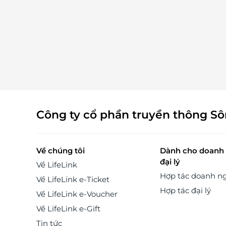
Quý, Quận Tân Phú, TPHCM CN2: Hệ thống Thẩm Mỹ
Viện Angel Ngọc Linh - Bình Chánh Địa chỉ: F1/65A
Quách Điêu, Vĩnh Lộc A, Bình Chánh, TPHCM Điện Thoại
liên hệ: 028 6292 5706 – 0907 768 855. LifeLink
Công ty cổ phần truyền thông S
Về chúng tôi
Dành cho doanh 
đại lý
Về LifeLink
Hợp tác doanh n
Về LifeLink e-Ticket
Hợp tác đại lý
Về LifeLink e-Voucher
Về LifeLink e-Gift
Tin tức