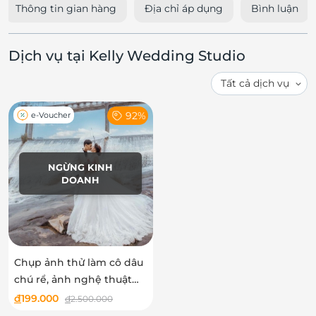
Thông tin gian hàng
Địa chỉ áp dụng
Bình luận
Dịch vụ tại Kelly Wedding Studio
92%
e-Voucher
NGỪNG KINH
DOANH
Chụp ảnh thử làm cô dâu
chú rể, ảnh nghệ thuật
chất lượng như ý, chi phí
đ
199.000
đ
2.500.000
hợp lý tại Kelly Wedding