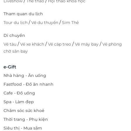
/
/
Liveshow
Thể thao
Hội thảo khóa học
Tham quan du lịch
/
/
Tour du lịch
Vé du thuyền
Sim Thẻ
Di chuyển
/
/
/
/
Vé tàu
Vé xe khách
Vé cáp treo
Vé máy bay
Vé phòng
chờ sân bay
e-Gift
Nhà hàng - Ăn uống
Fastfood - Đồ ăn nhanh
Cafe - Đồ uống
Spa - Làm đẹp
Chăm sóc sức khoẻ
Thời trang - Phụ kiện
Siêu thị - Mua sắm