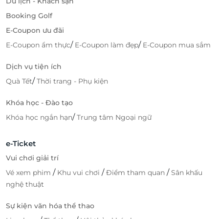
Du lịch - Khách sạn
Booking Golf
E-Coupon ưu đãi
/
/
E-Coupon ẩm thực
E-Coupon làm đẹp
E-Coupon mua sắm
Dịch vụ tiện ích
/
Quà Tết
Thời trang - Phụ kiện
Khóa học - Đào tạo
/
Khóa học ngắn hạn
Trung tâm Ngoại ngữ
e-Ticket
Vui chơi giải trí
/
/
/
Vé xem phim
Khu vui chơi
Điểm tham quan
Sân khấu
nghệ thuật
Sự kiện văn hóa thể thao