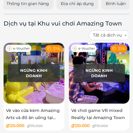
Thông tin gian hàng
Địa chỉ áp dụng
Bình luận
Dịch vụ tại Khu vui chơi Amazing Town
31%
31%
e-Voucher
e-Voucher
NGỪNG KINH
NGỪNG KINH
DOANH
DOANH
Vé vào cửa kèm Amazing
Vé chơi game VR mixed
Arts và đồ ăn uống tại
Reality tại Amazing Town
khu vui chơi Amazing
đ
120.000
đ
120.000
đ
175.000
đ
175.000
Town