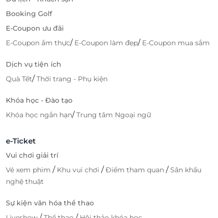
Booking Golf
E-Coupon ưu đãi
/
/
E-Coupon ẩm thực
E-Coupon làm đẹp
E-Coupon mua sắm
Dịch vụ tiện ích
/
Quà Tết
Thời trang - Phụ kiện
Khóa học - Đào tạo
/
Khóa học ngắn hạn
Trung tâm Ngoại ngữ
e-Ticket
Vui chơi giải trí
/
/
/
Vé xem phim
Khu vui chơi
Điểm tham quan
Sân khấu
nghệ thuật
Sự kiện văn hóa thể thao
/
/
Liveshow
Thể thao
Hội thảo khóa học