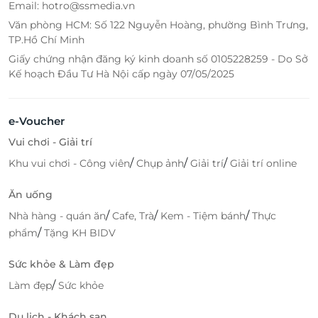
Email: hotro@ssmedia.vn
Văn phòng HCM: Số 122 Nguyễn Hoàng, phường Bình Trưng,
TP.Hồ Chí Minh
Giấy chứng nhận đăng ký kinh doanh số 0105228259 - Do Sở
Kế hoạch Đầu Tư Hà Nội cấp ngày 07/05/2025
e-Voucher
Vui chơi - Giải trí
/
/
/
Khu vui chơi - Công viên
Chụp ảnh
Giải trí
Giải trí online
Ăn uống
/
/
/
Nhà hàng - quán ăn
Cafe, Trà
Kem - Tiệm bánh
Thực
/
phẩm
Tặng KH BIDV
Sức khỏe & Làm đẹp
/
Làm đẹp
Sức khỏe
Du lịch - Khách sạn