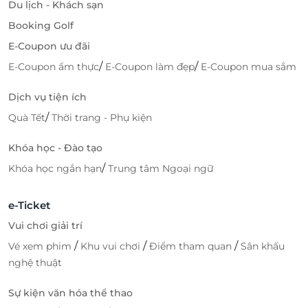
Du lịch - Khách sạn
Booking Golf
E-Coupon ưu đãi
/
/
E-Coupon ẩm thực
E-Coupon làm đẹp
E-Coupon mua sắm
Dịch vụ tiện ích
/
Quà Tết
Thời trang - Phụ kiện
Khóa học - Đào tạo
/
Khóa học ngắn hạn
Trung tâm Ngoại ngữ
e-Ticket
Vui chơi giải trí
/
/
/
Vé xem phim
Khu vui chơi
Điểm tham quan
Sân khấu
nghệ thuật
Sự kiện văn hóa thể thao