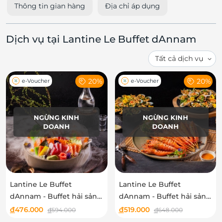
Thông tin gian hàng
Địa chỉ áp dụng
Dịch vụ tại Lantine Le Buffet dAnnam
20%
20%
e-Voucher
e-Voucher
NGỪNG KINH
NGỪNG KINH
DOANH
DOANH
Lantine Le Buffet
Lantine Le Buffet
dAnnam - Buffet hải sản
dAnnam - Buffet hải sản
trưa thứ 2 - thứ 6
tối Thứ 2 - Thứ 5
đ
476.000
đ
519.000
đ
594.000
đ
648.000