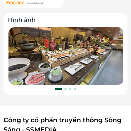
Buffet dAnnam
đ
100.000
đ
100.000
Hình ảnh
Công ty cổ phần truyền thông Sông
Sáng - SSMEDIA