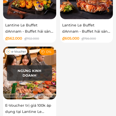
Lantine Le Buffet
Lantine Le Buffet
dAnnam - Buffet hải sản
dAnnam - Buffet hải sản
trưa các ngày lễ, tết
tối các ngày lễ, tết
đ
562.000
đ
605.000
đ
702.000
đ
756.000
0%
e-Voucher
NGỪNG KINH
DOANH
E-Voucher trị giá 100k áp
dụng tại Lantine Le