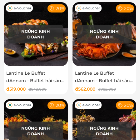
20%
20%
e-Voucher
e-Voucher
NGỪNG KINH
NGỪNG KINH
DOANH
DOANH
Lantine Le Buffet
Lantine Le Buffet
dAnnam - Buffet hải sản
dAnnam - Buffet hải sản
trưa Thứ 7 Chủ nhật
tối Thứ 6 Thứ 7 Chủ Nhật
đ
519.000
đ
562.000
đ
648.000
đ
702.000
20%
20%
e-Voucher
e-Voucher
NGỪNG KINH
NGỪNG KINH
DOANH
DOANH