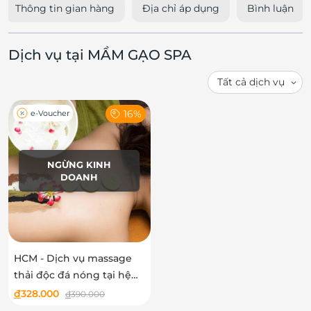
Thông tin gian hàng
Địa chỉ áp dụng
Bình luận
Dịch vụ tại MẦM GẠO SPA
16%
e-Voucher
NGỪNG KINH
DOANH
HCM - Dịch vụ massage
thải độc đá nóng tại hệ
thống Mầm Gạo Spa
đ
328.000
đ
390.000