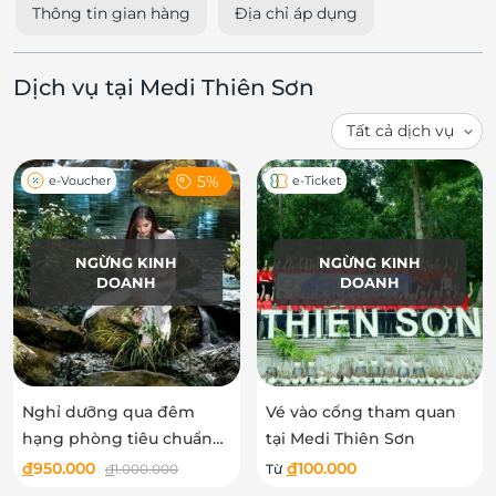
Thông tin gian hàng
Địa chỉ áp dụng
Dịch vụ tại Medi Thiên Sơn
5%
e-Voucher
e-Ticket
NGỪNG KINH
NGỪNG KINH
DOANH
DOANH
Nghỉ dưỡng qua đêm
Vé vào cổng tham quan
hạng phòng tiêu chuẩn
tại Medi Thiên Sơn
Ngoạn Sơn tại Medi Thiên
đ
950.000
đ
100.000
đ
1.000.000
Từ
Sơn