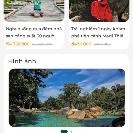
Nghỉ dưỡng qua đêm nhà
Trải nghiệm 1 ngày khám
sàn công suất 30 người
phá tiên cảnh Medi Thiên
tại Medi Thiên Sơn
Sơn
đ
4.750.000
đ
430.000
đ
5.000.000
đ
470.000
Hình ảnh