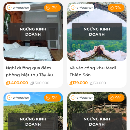
7%
7%
e-Voucher
e-Voucher
NGỪNG KINH
NGỪNG KINH
DOANH
DOANH
Nghỉ dưỡng qua đêm
Vé vào cổng khu Medi
phòng biệt thự Tây Âu
Thiên Sơn
Trung Sơn tại Medi Thiên
đ
1.400.000
đ
139.000
đ
1.500.000
đ
150.000
Sơn
5%
9%
e-Voucher
e-Voucher
NGỪNG KINH
NGỪNG KINH
DOANH
DOANH