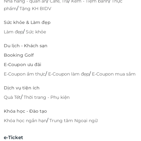
/
/
/
Nhà hàng - quán ăn
Cafe, Trà
Kem - Tiệm bánh
Thực
/
phẩm
Tặng KH BIDV
Sức khỏe & Làm đẹp
/
Làm đẹp
Sức khỏe
Du lịch - Khách sạn
Booking Golf
E-Coupon ưu đãi
/
/
E-Coupon ẩm thực
E-Coupon làm đẹp
E-Coupon mua sắm
Dịch vụ tiện ích
/
Quà Tết
Thời trang - Phụ kiện
Khóa học - Đào tạo
/
Khóa học ngắn hạn
Trung tâm Ngoại ngữ
e-Ticket