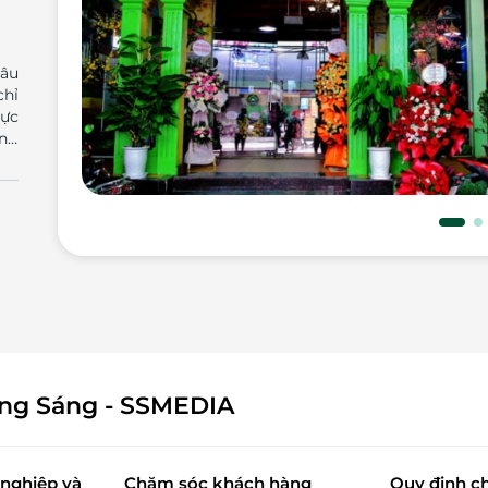
lâu
chỉ
hực
với
chế
g.
họn
hực
iên
use
ách
ông Sáng - SSMEDIA
nghiệp và
Chăm sóc khách hàng
Quy định c