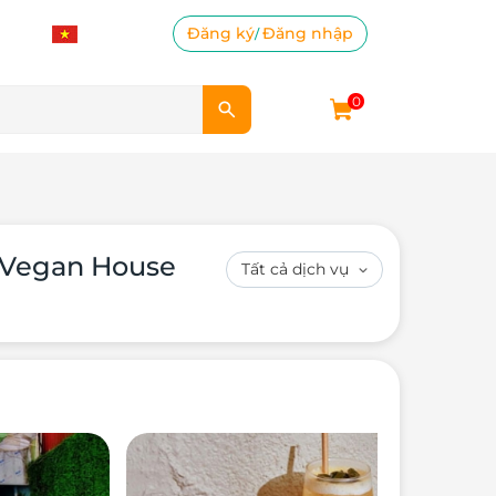
Đăng ký
Đăng nhập
/
0
e Vegan House