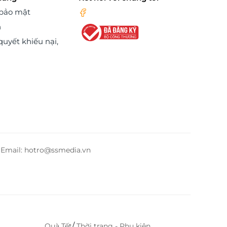
 bảo mật
n
quyết khiếu nại,
– Email: hotro@ssmedia.vn
/
Quà Tết
Thời trang - Phụ kiện