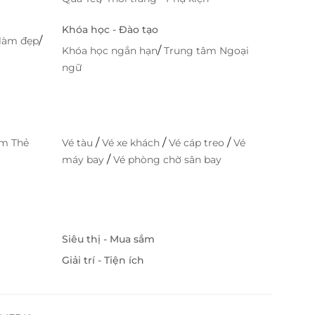
Khóa học - Đào tạo
/
làm đẹp
/
Khóa học ngắn hạn
Trung tâm Ngoại
ngữ
/
/
/
im Thẻ
Vé tàu
Vé xe khách
Vé cáp treo
Vé
/
máy bay
Vé phòng chờ sân bay
Siêu thị - Mua sắm
Giải trí - Tiện ích