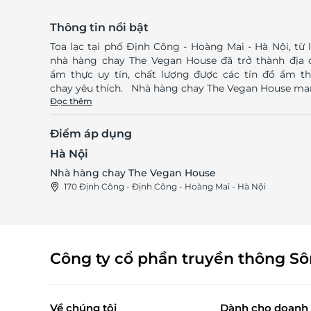
Thông tin nổi bật
Tọa lạc tại phố Định Công - Hoàng Mai - Hà Nội, từ 
nhà hàng chay The Vegan House đã trở thành địa 
ẩm thực uy tín, chất lượng được các tín đồ ẩm t
chay yêu thích. Nhà hàng chay The Vegan House mang
đến trải nghiệm ẩm thực chay phong phú, đa dạng 
Đọc thêm
các món từ khai vị, món chính, tráng miệng... được 
biến độc đáo, theo phong cách riêng biệt, ấn tượn
Điểm áp dụng
Nguyên liệu chế biến được The Vegan House lựa c
Hà Nội
khắt khe, đảm bảo vệ sinh an toàn thực phẩm giúp t
khách hoàn toàn yên tâm thưởng thức. Sở hữu không
Nhà hàng chay The Vegan House
gian xanh được thiết kế tinh tế cùng đội ngũ nhân v
170 Định Công - Định Công - Hoàng Mai - Hà Nội
chuyên nghiệp, chu đáo, nhiệt tình, The Vegan Ho
hứa hẹn sẽ mang đến sự hài lòng nhất tới mọi kh
hàng. Truy cập LifeLink để sở hữu vô vàn deal ăn uống
hấp dẫn bạn nhé! LifeLink
Công ty cổ phần truyền thông S
Về chúng tôi
Dành cho doanh 