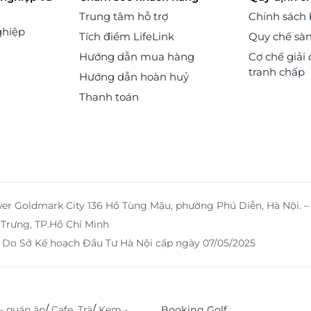
Trung tâm hỗ trợ
Chính sách
ghiệp
Tích điểm LifeLink
Quy chế sà
Hướng dẫn mua hàng
Cơ chế giải 
tranh chấp
Hướng dẫn hoàn huỷ
Thanh toán
wer Goldmark City 136 Hồ Tùng Mậu, phường Phú Diễn, Hà Nội. 
Trưng, TP.Hồ Chí Minh
 Do Sở Kế hoạch Đầu Tư Hà Nội cấp ngày 07/05/2025
/
/
- quán ăn
Cafe, Trà
Kem -
Booking Golf