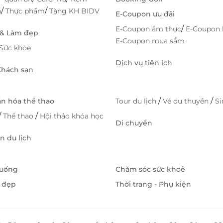
/
/
h
Thực phẩm
Tặng KH BIDV
E-Coupon ưu đãi
/
E-Coupon ẩm thực
E-Coupon 
 & Làm đẹp
E-Coupon mua sắm
Sức khỏe
Dịch vụ tiện ích
 Khách sạn
/
/
ăn hóa thể thao
Tour du lịch
Vé du thuyền
S
/
/
Thể thao
Hội thảo khóa học
Di chuyển
 du lịch
 uống
Chăm sóc sức khoẻ
 đẹp
Thời trang - Phụ kiện