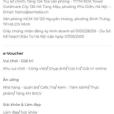
Trụ sở chính: Tầng 12A Tòa văn phòng - TTTM ROX Tower
Goldmark City 136 Hồ Tùng Mậu, phường Phú Diễn, Hà Nội. –
Email: hotro@ssmedia.vn
Văn phòng HCM: Số 122 Nguyễn Hoàng, phường Bình Trưng,
TP.Hồ Chí Minh
Giấy chứng nhận đăng ký kinh doanh số 0105228259 - Do Sở
Kế hoạch Đầu Tư Hà Nội cấp ngày 07/05/2025
e-Voucher
Vui chơi - Giải trí
/
/
/
Khu vui chơi - Công viên
Chụp ảnh
Giải trí
Giải trí online
Ăn uống
/
/
/
Nhà hàng - quán ăn
Cafe, Trà
Kem - Tiệm bánh
Thực
/
phẩm
Tặng KH BIDV
Sức khỏe & Làm đẹp
/
Làm đẹp
Sức khỏe