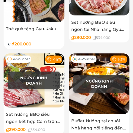
Set nướng BBQ siêu
Thẻ quà tặng Gyu-Kaku
ngon tại Nhà hàng Gyu
Kaku
đ
290.000
đ
534.000
đ
200.000
Từ
46%
10%
e-Voucher
e-Voucher
NGỪNG KINH
NGỪNG KINH
DOANH
DOANH
Set nướng BBQ siêu
Buffet Nướng tại chuỗi
ngon kết hợp Cơm trộn
Nhà hàng nổi tiếng đến
Bibimbap nồi đá cho 02-
đ
290.000
đ
534.000