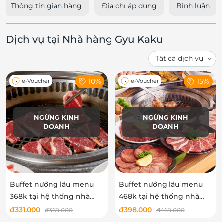
Thông tin gian hàng
Địa chỉ áp dụng
Bình luận
Dịch vụ tại Nhà hàng Gyu Kaku
10%
15%
e-Voucher
e-Voucher
NGỪNG KINH
NGỪNG KINH
DOANH
DOANH
Buffet nướng lẩu menu
Buffet nướng lẩu menu
368k tại hệ thống nhà
468k tại hệ thống nhà
hàng Gyu Kaku Japanese
hàng Gyu Kaku Japanese
đ
331.000
đ
398.000
đ
368.000
đ
468.000
BBQ
BBQ