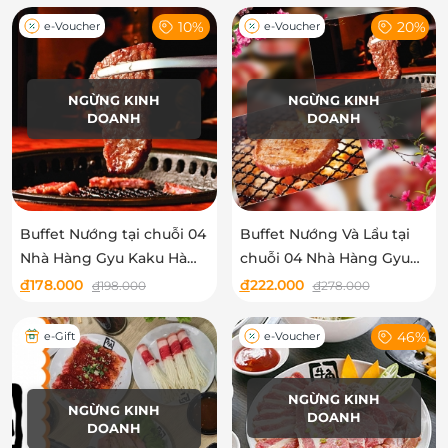
10%
20%
e-Voucher
e-Voucher
NGỪNG KINH
NGỪNG KINH
DOANH
DOANH
Buffet Nướng tại chuỗi 04
Buffet Nướng Và Lẩu tại
Nhà Hàng Gyu Kaku Hà
chuỗi 04 Nhà Hàng Gyu
Nội - Menu Mới - không
Kaku Hà Nội - Menu Mới -
đ
178.000
đ
222.000
đ
198.000
đ
278.000
phụ thu cuối tuần
không phụ thu cuối tuần
46%
e-Gift
e-Voucher
NGỪNG KINH
NGỪNG KINH
DOANH
DOANH