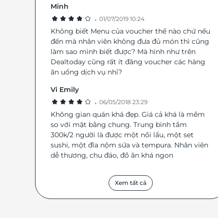
Minh
chắn Nijyumaru là địa chỉ rất đáng để thực khách k
·
phá và cảm nhận. Cùng Click Mua ngay trên LifeLink
01/07/2019 10:24
để khám phá nhiều deal ăn uống hấp dẫn. Chi tiết điều
Không biết Menu của voucher thế nào chứ nếu
kiện sử dụng Áp dụng cho tất cả các dịch vụ tại đây
đến mà nhân viên không đưa đủ món thì cũng
Khách hàng áp dụng: Tất cả khách hàng Ngày áp dụ
làm sao mình biết được? Mà hình như trên
Thứ 2 - Chủ nhật Giờ áp dụng: 10h00 - 22h00 Không
Dealtoday cũng rất ít đăng voucher các hàng
dụng cho khách mang theo đồ uống, nếu mang sẽ t
ăn uống dịch vụ nhỉ?
phí dịch vụ theo quy định của nhà hàng Số lượng 
quà tặng áp dụng: Sử dụng 01 voucher/ Nhiều khách.
Vi Emily
dụng nhiều voucher trên 1 bill thanh toán (không t
·
06/05/2018 23:29
hóa đơn) Khách hàng vui lòng liên hệ trước khi đến
Không gian quán khá đẹp. Giá cả khá là mềm
dụng dịch vụ. Một khách hàng được mua nhiều 
so với mặt bằng chung. Trung bình tầm
voucher mua hàng LifeLink Không được áp dụng đ
300k/2 người là được một nồi lẩu, một set
thời các chương trình khuyến mại khác tại cửa hà
sushi, một đĩa nộm sứa và tempura. Nhân viên
Mã quà tặng LifeLink không có giá trị quy đổi th
tiền mặt, không hoàn tiền thừa và không được yêu 
dễ thương, chu đáo, đồ ăn khá ngon
xuất hóa đơn tài chính cho phần giá trị quy 
Xem tất cả