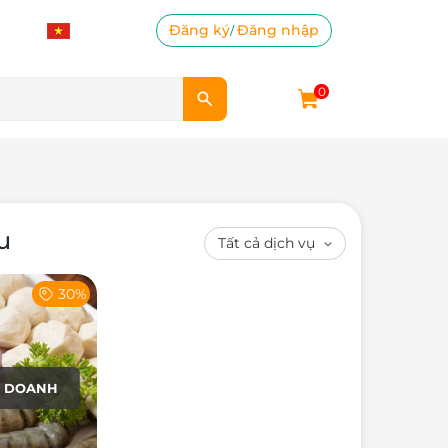
Đăng ký
Đăng nhập
/
0
u
30%
H DOANH