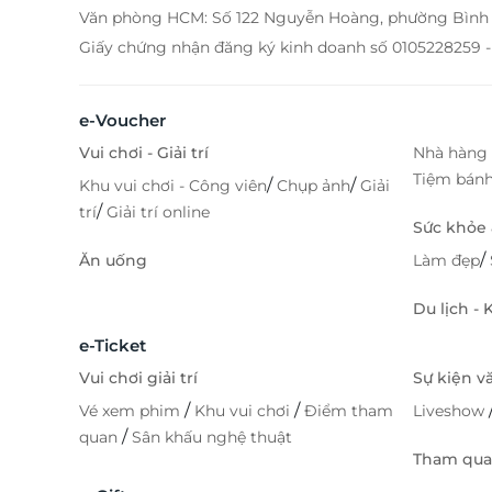
Văn phòng HCM: Số 122 Nguyễn Hoàng, phường Bình 
Giấy chứng nhận đăng ký kinh doanh số 0105228259 -
e-Voucher
Vui chơi - Giải trí
Nhà hàng 
Tiệm bán
/
/
Khu vui chơi - Công viên
Chụp ảnh
Giải
/
trí
Giải trí online
Sức khỏe
/
Ăn uống
Làm đẹp
Du lịch -
e-Ticket
Vui chơi giải trí
Sự kiện v
/
/
Vé xem phim
Khu vui chơi
Điểm tham
Liveshow
/
quan
Sân khấu nghệ thuật
Tham quan