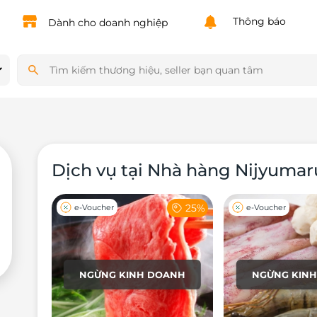
Powered by
Translate
Thông báo
Dành cho doanh nghiệp
Dịch vụ tại Nhà hàng Nijyumar
25%
e-Voucher
e-Voucher
NGỪNG KINH DOANH
NGỪNG KIN