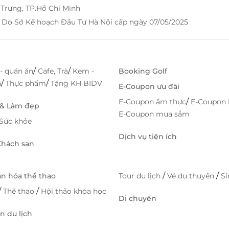
Trưng, TP.Hồ Chí Minh
 Do Sở Kế hoạch Đầu Tư Hà Nội cấp ngày 07/05/2025
/
/
- quán ăn
Cafe, Trà
Kem -
Booking Golf
/
/
h
Thực phẩm
Tặng KH BIDV
E-Coupon ưu đãi
/
E-Coupon ẩm thực
E-Coupon 
 & Làm đẹp
E-Coupon mua sắm
Sức khỏe
Dịch vụ tiện ích
 Khách sạn
/
/
ăn hóa thể thao
Tour du lịch
Vé du thuyền
S
/
/
Thể thao
Hội thảo khóa học
Di chuyển
 du lịch