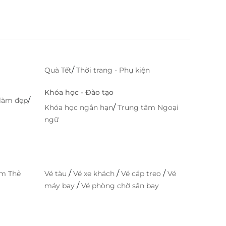
/
Quà Tết
Thời trang - Phụ kiện
Khóa học - Đào tạo
/
làm đẹp
/
Khóa học ngắn hạn
Trung tâm Ngoại
ngữ
/
/
/
im Thẻ
Vé tàu
Vé xe khách
Vé cáp treo
Vé
/
máy bay
Vé phòng chờ sân bay