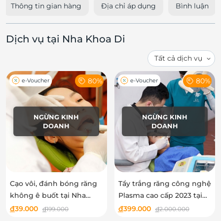
Thông tin gian hàng
Địa chỉ áp dụng
Bình luận
Dịch vụ tại Nha Khoa Di
80%
80%
e-Voucher
e-Voucher
NGỪNG KINH
NGỪNG KINH
DOANH
DOANH
Cạo vôi, đánh bóng răng
Tẩy trắng răng công nghệ
không ê buốt tại Nha
Plasma cao cấp 2023 tại
Khoa Di
Nha Khoa Di
đ
39.000
đ
399.000
đ
199.000
đ
2.000.000