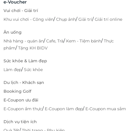
e-Voucher
Vui chơi - Giải trí
/
/
/
Khu vui chơi - Công viên
Chụp ảnh
Giải trí
Giải trí online
Ăn uống
/
/
/
Nhà hàng - quán ăn
Cafe, Trà
Kem - Tiệm bánh
Thực
/
phẩm
Tặng KH BIDV
Sức khỏe & Làm đẹp
/
Làm đẹp
Sức khỏe
Du lịch - Khách sạn
Booking Golf
E-Coupon ưu đãi
/
/
E-Coupon ẩm thực
E-Coupon làm đẹp
E-Coupon mua sắm
Dịch vụ tiện ích
/
Quà Tết
Thời trang - Phụ kiện