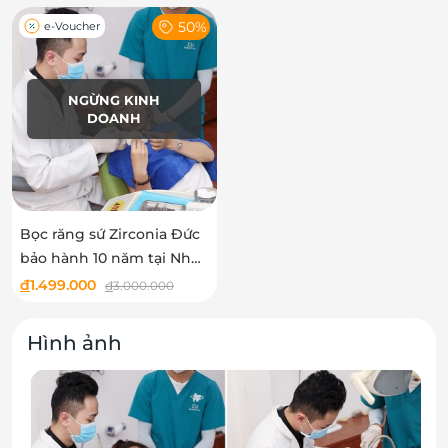
50%
e-Voucher
NGỪNG KINH
DOANH
Bọc răng sứ Zirconia Đức
bảo hành 10 năm tại Nha
Khoa Di
đ
1.499.000
đ
3.000.000
Hình ảnh