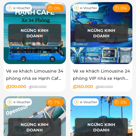
0%
0%
e-Voucher
e-Voucher
NGỪNG KINH
NGỪNG KINH
DOANH
DOANH
Vé xe khách Limousine 34
Vé xe khách Limousine 24
phòng nhà xe Hạnh Café
phòng VIP nhà xe Hạnh
tuyến Sài Gòn - Phan
Café tuyến Sài Gòn - Phan
đ
200.000
đ
260.000
đ
200.000
đ
260.000
Thiết - Mũi Né - Chợ Mũi
Thiết - Mũi Né - Chợ Mũi
Né
Né
7%
0%
e-Voucher
e-Voucher
NGỪNG KINH
NGỪNG KINH
DOANH
DOANH