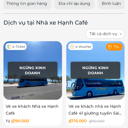
Thông tin gian hàng
Địa chỉ áp dụng
Bình luận
Dịch vụ tại Nhà xe Hạnh Café
7%
e-Ticket
e-Voucher
NGỪNG KINH
NGỪNG KINH
DOANH
DOANH
Vé xe khách Nhà xe Hạnh
Vé xe khách nhà xe Hạnh
Café
Café 41 giường tuyến Sài
Gòn - Phan Thiết - Mũi Né
đ
190.000
đ
176.000
Từ
đ
190.000
- Chợ Mũi Né