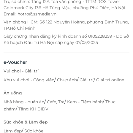
Trụ sở chính: Tầng 12A Tòa văn phòng - TTTM ROX Tower
Goldmark City 136 Hồ Tùng Mậu, phường Phú Diễn, Hà Nội. –
Email: hotro@ssmedia.vn
Văn phòng HCM: Số 122 Nguyễn Hoàng, phường Bình Trưng,
TP.Hồ Chí Minh
Giấy chứng nhận đăng ký kinh doanh số 0105228259 - Do Sở
Kế hoạch Đầu Tư Hà Nội cấp ngày 07/05/2025
e-Voucher
Vui chơi - Giải trí
/
/
/
Khu vui chơi - Công viên
Chụp ảnh
Giải trí
Giải trí online
Ăn uống
/
/
/
Nhà hàng - quán ăn
Cafe, Trà
Kem - Tiệm bánh
Thực
/
phẩm
Tặng KH BIDV
Sức khỏe & Làm đẹp
/
Làm đẹp
Sức khỏe