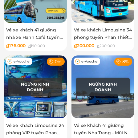
Vé xe khách 41 giường
Vé xe khách Limousine 34
nhà xe Hạnh Café tuyến
phòng tuyến Phan Thiết -
Phan Thiết - Sài Gòn
Sài Gòn - Nhà xe Hạnh
đ
176.000
đ
200.000
đ
190.000
đ
200.000
Café
0%
8%
e-Voucher
e-Voucher
NGỪNG KINH
NGỪNG KINH
DOANH
DOANH
Vé xe khách Limousine 24
Vé xe khách 41 giường
phòng VIP tuyến Phan
tuyến Nha Trang - Mũi Né