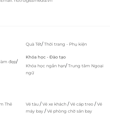
– Email: hotro@ssmedia.vn
/
Quà Tết
Thời trang - Phụ kiện
Khóa học - Đào tạo
/
làm đẹp
/
Khóa học ngắn hạn
Trung tâm Ngoại
ngữ
/
/
/
im Thẻ
Vé tàu
Vé xe khách
Vé cáp treo
Vé
/
máy bay
Vé phòng chờ sân bay