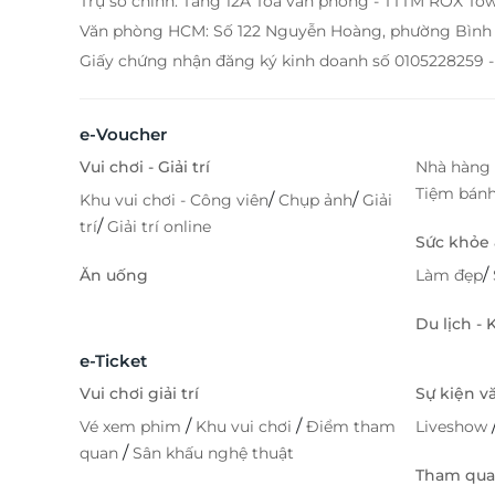
Trụ sở chính: Tầng 12A Tòa văn phòng - TTTM ROX To
Văn phòng HCM: Số 122 Nguyễn Hoàng, phường Bình 
Giấy chứng nhận đăng ký kinh doanh số 0105228259 -
e-Voucher
Vui chơi - Giải trí
Nhà hàng 
Tiệm bán
/
/
Khu vui chơi - Công viên
Chụp ảnh
Giải
/
trí
Giải trí online
Sức khỏe
/
Ăn uống
Làm đẹp
Du lịch -
e-Ticket
Vui chơi giải trí
Sự kiện v
/
/
Vé xem phim
Khu vui chơi
Điểm tham
Liveshow
/
quan
Sân khấu nghệ thuật
Tham quan