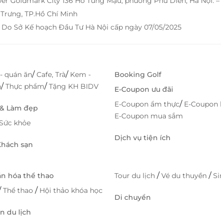
wer Goldmark City 136 Hồ Tùng Mậu, phường Phú Diễn, Hà Nội. 
Trưng, TP.Hồ Chí Minh
 Do Sở Kế hoạch Đầu Tư Hà Nội cấp ngày 07/05/2025
/
/
- quán ăn
Cafe, Trà
Kem -
Booking Golf
/
/
h
Thực phẩm
Tặng KH BIDV
E-Coupon ưu đãi
/
E-Coupon ẩm thực
E-Coupon 
 & Làm đẹp
E-Coupon mua sắm
Sức khỏe
Dịch vụ tiện ích
 Khách sạn
/
/
ăn hóa thể thao
Tour du lịch
Vé du thuyền
S
/
/
Thể thao
Hội thảo khóa học
Di chuyển
 du lịch