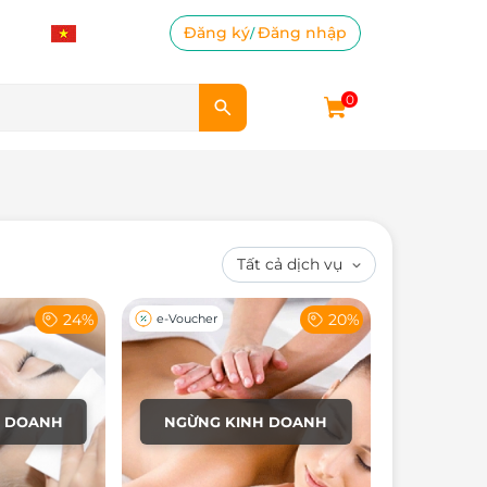
Đăng ký
Đăng nhập
/
0
24%
20%
e-Voucher
H DOANH
NGỪNG KINH DOANH