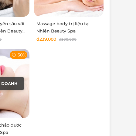
yên sâu với
Massage body trị liệu tại
iên Beauty
Nhiên Beauty Spa
đ
239.000
0
đ
300.000
30%
H DOANH
 thảo dược
 Spa