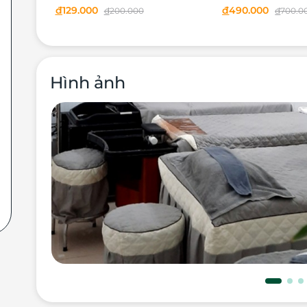
đ
129.000
đ
490.000
đ
200.000
đ
700.0
Hình ảnh