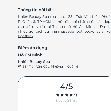
Thông tin nổi bật
Nhiên Beauty Spa tọa lạc tại 354 Trần Văn Kiểu, Phư
11, Quận 6, TP.HCM là một địa chỉ chăm sóc sắc đẹp
thư giãn uy tín tại Thành phố Hồ Chí Minh. Đa dạng
nhiều gói dịch vụ như massage foot, body, facial, x
hơi,… Không gian được thiết kế sang trọng, thoáng
Đọc thêm
đãng mang đến cho bạn cảm giác thoải mái, dễ chịu
Hệ thống máy móc hiện đại mang đến cho bạn
Điểm áp dụng
những dịch vụ tốt nhất. Đội ngũ nhân viên có trình độ
Hồ Chí Minh
chuyên môn, nhiều kinh nghiệm trong lĩnh vực làm 
mang đến cho bạn sự hài lòng tuyệt đối khi trải ngh
Nhiên Beauty Spa
các gói dịch vụ tại đây. Truy cập lifelink.vn để trải
354 Trần Văn Kiểu, Phường 11, Quận 6
nghiệm vô vàn những deal sức khỏe – làm đẹp cực 
dẫn! LifeLink
4/5
1 lượt đánh giá