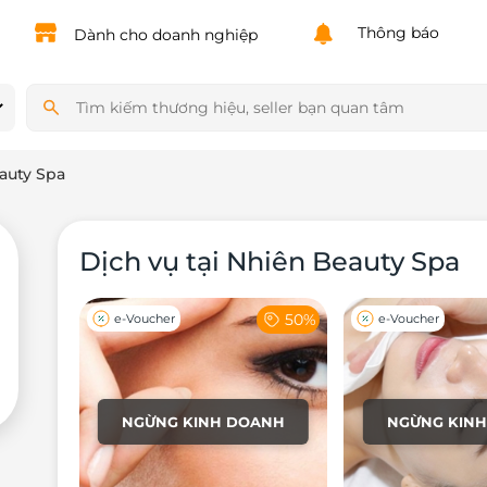
Powered by
Translate
Thông báo
Dành cho doanh nghiệp
auty Spa
Dịch vụ tại Nhiên Beauty Spa
50%
e-Voucher
e-Voucher
NGỪNG KINH DOANH
NGỪNG KIN