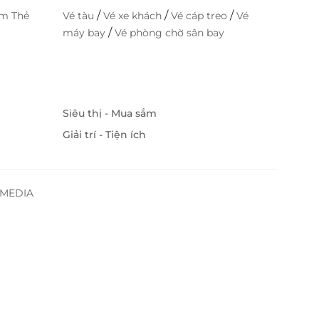
/
/
/
im Thẻ
Vé tàu
Vé xe khách
Vé cáp treo
Vé
/
máy bay
Vé phòng chờ sân bay
Siêu thị - Mua sắm
Giải trí - Tiện ích
SSMEDIA