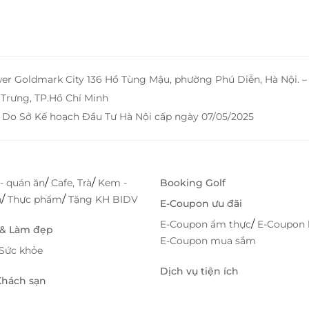
 đó
vời
phí
ng,
tại
wer Goldmark City 136 Hồ Tùng Mậu, phường Phú Diễn, Hà Nội. 
Trưng, TP.Hồ Chí Minh
rên
 Do Sở Kế hoạch Đầu Tư Hà Nội cấp ngày 07/05/2025
LifeLink để kỳ nghỉ của bạn thêm hoàn hảo! LifeLink
/
/
- quán ăn
Cafe, Trà
Kem -
Booking Golf
/
/
h
Thực phẩm
Tặng KH BIDV
E-Coupon ưu đãi
/
E-Coupon ẩm thực
E-Coupon 
 & Làm đẹp
E-Coupon mua sắm
Sức khỏe
Dịch vụ tiện ích
 Khách sạn