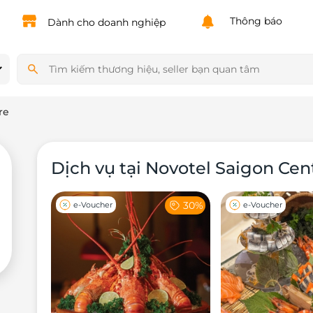
Powered by
Translate
Thông báo
Dành cho doanh nghiệp
re
Dịch vụ tại Novotel Saigon Cen
30%
e-Voucher
e-Voucher