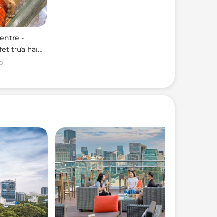
entre -
fet trưa hải
g
00