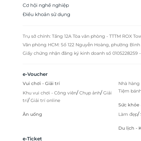
nhiều voucher du lịch - khách sạn giá ưu đãi, trong
Cơ hội nghề nghiệp
có Novotel Saigon Centre 4 sao. Đây là cơ hội tuyệt 
Điều khoản sử dụng
để bạn trải nghiệm dịch vụ đẳng cấp quốc tế với chi 
tiết kiệm. Ưu đãi hấp dẫn: Giảm giá đặc biệt cho các gói
nghỉ dưỡng. Đặt dễ dàng: Mua voucher nhanh chó
sử dụng linh hoạt. Trải nghiệm trọn vẹn: Nghỉ dưỡng 
Trụ sở chính: Tầng 12A Tòa văn phòng - TTTM ROX To
khách sạn 4 sao ngay trung tâm Sài Gòn. Đừng bỏ lỡ cơ
Văn phòng HCM: Số 122 Nguyễn Hoàng, phường Bình 
hội sở hữu voucher ưu đãi Novotel Saigon Centre t
Giấy chứng nhận đăng ký kinh doanh số 0105228259 -
e-Voucher
Vui chơi - Giải trí
Nhà hàng 
Tiệm bán
/
/
Khu vui chơi - Công viên
Chụp ảnh
Giải
/
trí
Giải trí online
Sức khỏe
/
Ăn uống
Làm đẹp
Du lịch -
e-Ticket