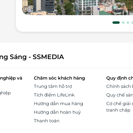
đem
 có
 về
gọi
ar:
uát
hức
ành
ông Sáng - SSMEDIA
yên
ống
nh
nghiệp và
Chăm sóc khách hàng
Quy định c
òng
Trung tâm hỗ trợ
Chính sách
iểm
ghiệp
Tích điểm LifeLink
Quy chế sà
Hướng dẫn mua hàng
Cơ chế giải 
 Từ
tranh chấp
Hướng dẫn hoàn huỷ
ng,
 và
Thanh toán