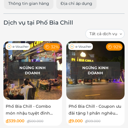
Thông tin gian hàng
Địa chỉ áp dụng
Dịch vụ tại Phố Bia Chill
32%
92%
e-Voucher
e-Voucher
NGỪNG KINH
NGỪNG KINH
DOANH
DOANH
Phố Bia Chill - Combo
Phố Bia Chill - Coupon ưu
món nhậu tuyệt đỉnh
đãi tặng 1 phần nghêu
gồm 5 món
hấp thái cho hóa đơn
đ
339.000
đ
9.000
đ
500.000
đ
109.000
1.000.000đ