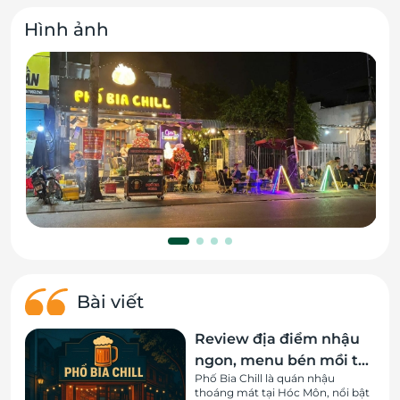
Hình ảnh
Bài viết
Review địa điểm nhậu
ngon, menu bén mồi tại
Phố Bia Chill là quán nhậu
Hóc Môn
thoáng mát tại Hóc Môn, nổi bật