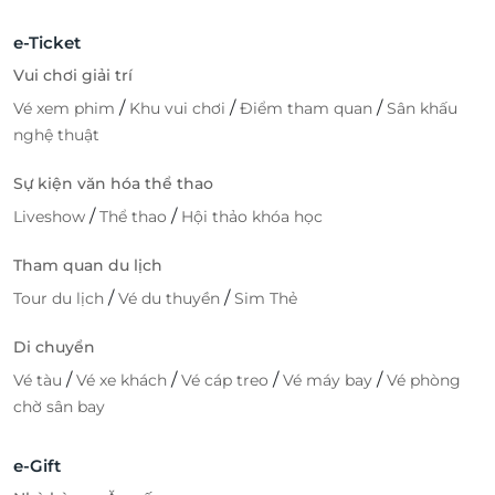
e-Ticket
Vui chơi giải trí
/
/
/
Vé xem phim
Khu vui chơi
Điểm tham quan
Sân khấu
nghệ thuật
Sự kiện văn hóa thể thao
/
/
Liveshow
Thể thao
Hội thảo khóa học
Tham quan du lịch
/
/
Tour du lịch
Vé du thuyền
Sim Thẻ
Di chuyển
/
/
/
/
Vé tàu
Vé xe khách
Vé cáp treo
Vé máy bay
Vé phòng
chờ sân bay
e-Gift