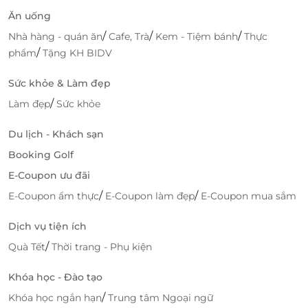
Ăn uống
/
/
/
Nhà hàng - quán ăn
Cafe, Trà
Kem - Tiệm bánh
Thực
/
phẩm
Tặng KH BIDV
Sức khỏe & Làm đẹp
/
Làm đẹp
Sức khỏe
Du lịch - Khách sạn
Booking Golf
E-Coupon ưu đãi
/
/
E-Coupon ẩm thực
E-Coupon làm đẹp
E-Coupon mua sắm
Dịch vụ tiện ích
/
Quà Tết
Thời trang - Phụ kiện
Khóa học - Đào tạo
/
Khóa học ngắn hạn
Trung tâm Ngoại ngữ