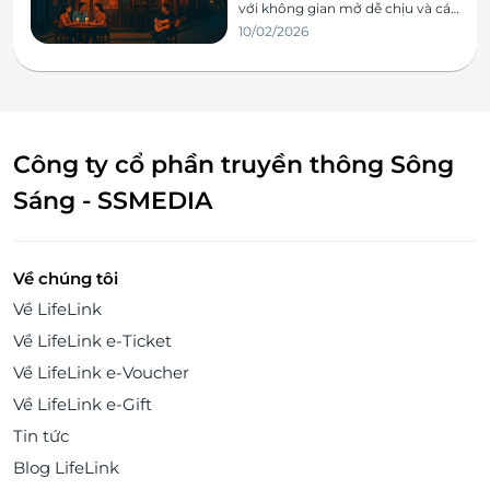
với không gian mở dễ chịu và các
món nhậu “bén mồi” như mì ốc
10/02/2026
móng tay, lòng xào nghệ, sò lông
nướng mỡ hành, khô mực nướng
và lẩu sườn cá thác lác.
Công ty cổ phần truyền thông Sông
Sáng - SSMEDIA
Về chúng tôi
Về LifeLink
Về LifeLink e-Ticket
Về LifeLink e-Voucher
Về LifeLink e-Gift
Tin tức
Blog LifeLink