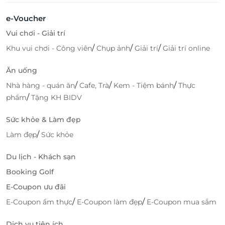
e-Voucher
Vui chơi - Giải trí
/
/
/
Khu vui chơi - Công viên
Chụp ảnh
Giải trí
Giải trí online
Ăn uống
/
/
/
Nhà hàng - quán ăn
Cafe, Trà
Kem - Tiệm bánh
Thực
/
phẩm
Tặng KH BIDV
Sức khỏe & Làm đẹp
/
Làm đẹp
Sức khỏe
Du lịch - Khách sạn
Booking Golf
E-Coupon ưu đãi
/
/
E-Coupon ẩm thực
E-Coupon làm đẹp
E-Coupon mua sắm
Dịch vụ tiện ích