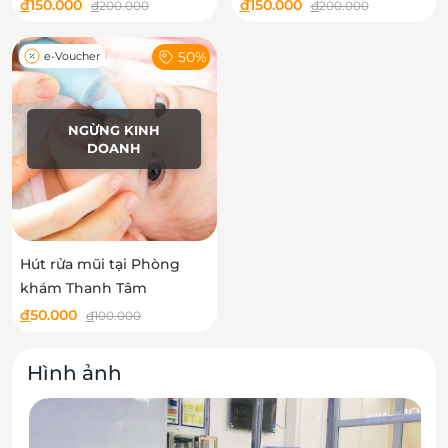
em tại Phòng khám
đ
150.000
đ
150.000
đ
200.000
đ
200.000
Thanh Tâm
50%
e-Voucher
NGỪNG KINH
DOANH
Hút rửa mũi tại Phòng
khám Thanh Tâm
đ
50.000
đ
100.000
Hình ảnh