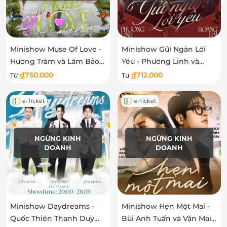
Minishow Muse Of Love -
Minishow Gửi Ngàn Lời
Hương Tràm và Lâm Bảo
Yêu - Phương Linh và
Ngọc
Hoàng Hải
đ
750.000
đ
712.000
Từ
Từ
e-Ticket
e-Ticket
NGỪNG KINH
NGỪNG KINH
DOANH
DOANH
Minishow Daydreams -
Minishow Hẹn Một Mai -
Quốc Thiên Thanh Duy
Bùi Anh Tuấn và Văn Mai