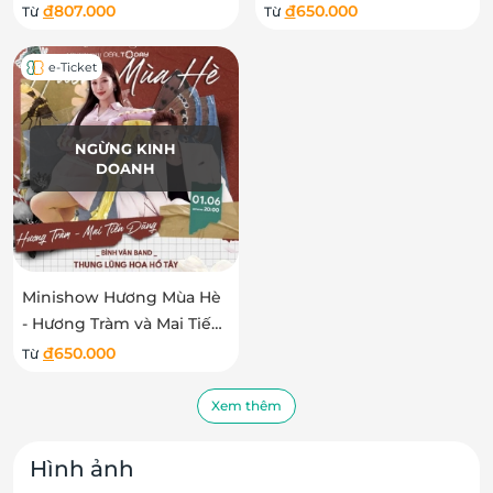
Duy Khánh
Hương
đ
807.000
đ
650.000
Từ
Từ
e-Ticket
NGỪNG KINH
DOANH
Minishow Hương Mùa Hè
- Hương Tràm và Mai Tiến
Dũng
đ
650.000
Từ
Xem thêm
Hình ảnh