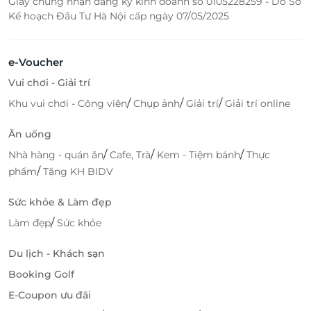
Giấy chứng nhận đăng ký kinh doanh số 0105228259 - Do Sở
Kế hoạch Đầu Tư Hà Nội cấp ngày 07/05/2025
e-Voucher
Vui chơi - Giải trí
/
/
/
Khu vui chơi - Công viên
Chụp ảnh
Giải trí
Giải trí online
Ăn uống
/
/
/
Nhà hàng - quán ăn
Cafe, Trà
Kem - Tiệm bánh
Thực
/
phẩm
Tặng KH BIDV
Sức khỏe & Làm đẹp
/
Làm đẹp
Sức khỏe
Du lịch - Khách sạn
Booking Golf
E-Coupon ưu đãi