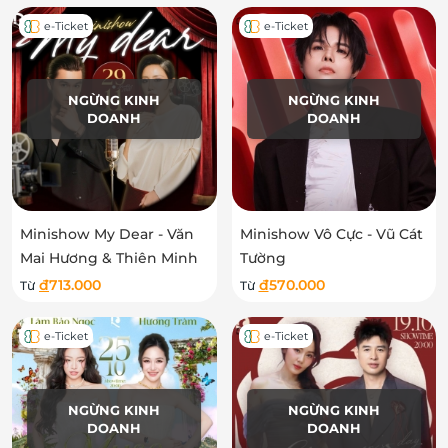
e-Ticket
e-Ticket
NGỪNG KINH
NGỪNG KINH
DOANH
DOANH
Minishow My Dear - Văn
Minishow Vô Cực - Vũ Cát
Mai Hương & Thiên Minh
Tường
đ
713.000
đ
570.000
Từ
Từ
e-Ticket
e-Ticket
NGỪNG KINH
NGỪNG KINH
DOANH
DOANH