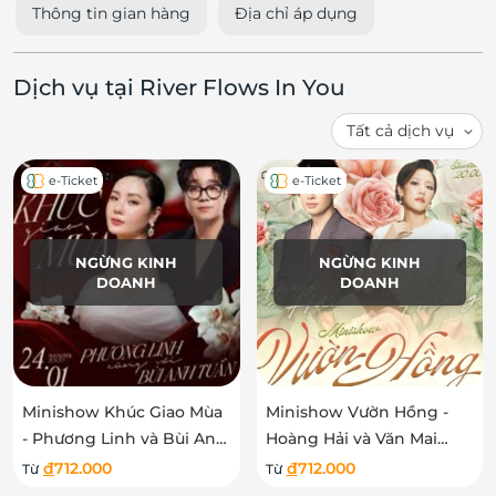
Thông tin gian hàng
Địa chỉ áp dụng
Dịch vụ tại River Flows In You
e-Ticket
e-Ticket
NGỪNG KINH
NGỪNG KINH
DOANH
DOANH
Minishow Khúc Giao Mùa
Minishow Vườn Hồng -
- Phương Linh và Bùi Anh
Hoàng Hải và Văn Mai
Tuấn
Hương
đ
712.000
đ
712.000
Từ
Từ