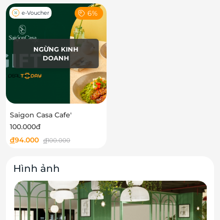
6%
e-Voucher
NGỪNG KINH
DOANH
Saigon Casa Cafe'
100.000đ
đ
94.000
đ
100.000
Hình ảnh