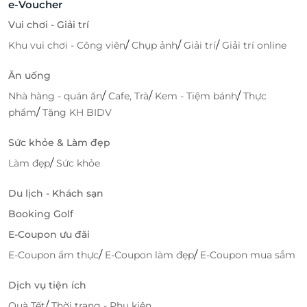
e-Voucher
Vui chơi - Giải trí
/
/
/
Khu vui chơi - Công viên
Chụp ảnh
Giải trí
Giải trí online
Ăn uống
/
/
/
Nhà hàng - quán ăn
Cafe, Trà
Kem - Tiệm bánh
Thực
/
phẩm
Tặng KH BIDV
Sức khỏe & Làm đẹp
/
Làm đẹp
Sức khỏe
Du lịch - Khách sạn
Booking Golf
E-Coupon ưu đãi
/
/
E-Coupon ẩm thực
E-Coupon làm đẹp
E-Coupon mua sắm
Dịch vụ tiện ích
/
Quà Tết
Thời trang - Phụ kiện