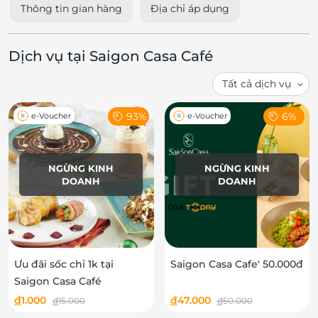
Thông tin gian hàng
Địa chỉ áp dụng
Dịch vụ tại Saigon Casa Café
93%
6%
e-Voucher
e-Voucher
NGỪNG KINH
NGỪNG KINH
DOANH
DOANH
Ưu đãi sốc chỉ 1k tại
Saigon Casa Cafe' 50.000đ
Saigon Casa Café
đ
1.000
đ
47.000
đ
15.000
đ
50.000