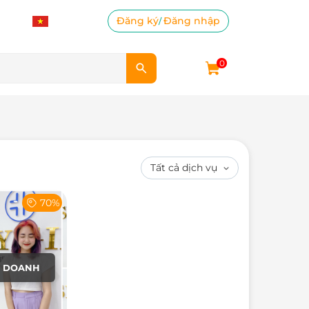
Đăng ký
Đăng nhập
/
0
70%
H DOANH