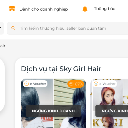
Powered by
Translate
Thông báo
Dành cho doanh nghiệp
air
Dịch vụ tại Sky Girl Hair
67%
e-Voucher
e-Voucher
NGỪNG KINH DOANH
NGỪNG KIN