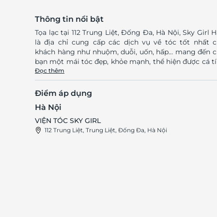
Thông tin nổi bật
Tọa lạc tại 112 Trung Liệt, Đống Đa, Hà Nội, Sky Girl H
là địa chỉ cung cấp các dịch vụ về tóc tốt nhất 
khách hàng như nhuộm, duỗi, uốn, hấp... mang đến 
bạn một mái tóc đẹp, khỏe mạnh, thể hiện được cá t
cũng như gu thời trang thẩm mỹ riêng. Với mong
Đọc thêm
muốn mang đến những dịch vụ uy tín tốt nhất, Sky G
Hair luôn cam kết sử dụng các sản phẩm chất lư
Điểm áp dụng
100%, nhập khẩu chính hãng từ nhiều thương hiệu 
Hà Nội
tiếng, được kiểm chứng trực tiếp bởi khách h
của Sky Girl Hair. Bên cạnh đó, đội ngũ nhân viên được
VIỆN TÓC SKY GIRL
đào tạo bài bản, đầy đủ chuyên môn và tay nghề v
112 Trung Liệt, Trung Liệt, Đống Đa, Hà Nội
vàng cộng thêm thái độ phục vụ chuyên nghiệp, nh
tình... Sky Girl Hair đảm bảo đem tới cho quý kh
cảm giác thân thiện và những phút giây thư giãn tu
đối. Truy cập LifeLink để sở hữu vô vàn deal sức khỏe -
làm đẹp chất lượng cùng mức giá vô cùng hấp d
LifeLink