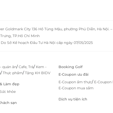
wer Goldmark City 136 Hồ Tùng Mậu, phường Phú Diễn, Hà Nội. 
Trưng, TP.Hồ Chí Minh
 Do Sở Kế hoạch Đầu Tư Hà Nội cấp ngày 07/05/2025
/
/
- quán ăn
Cafe, Trà
Kem -
Booking Golf
/
/
h
Thực phẩm
Tặng KH BIDV
E-Coupon ưu đãi
/
E-Coupon ẩm thực
E-Coupon 
 & Làm đẹp
E-Coupon mua sắm
Sức khỏe
Dịch vụ tiện ích
 Khách sạn