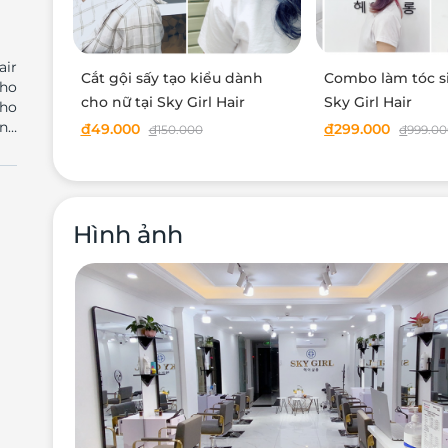
air
Cắt gội sấy tạo kiểu dành
Combo làm tóc si
cho
cho nữ tại Sky Girl Hair
Sky Girl Hair
cho
ính
đ
49.000
đ
299.000
đ
150.000
đ
999.0
irl
ợng
nổi
àng
Hình ảnh
ững
iệt
ách
yệt
ẫn!