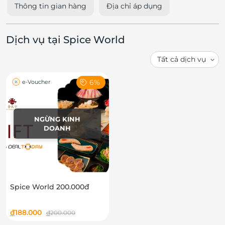
Thông tin gian hàng
Địa chỉ áp dụng
Dịch vụ tại Spice World
6%
e-Voucher
NGỪNG KINH
DOANH
Spice World 200.000đ
đ
188.000
đ
200.000