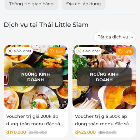
Thông tin gian hàng
Địa chỉ áp dụng
Dịch vụ tại Thái Little Siam
15%
15%
e-Voucher
e-Voucher
NGỪNG KINH
NGỪNG KINH
DOANH
DOANH
Voucher trị giá 200k áp
Voucher trị giá 500k áp
dụng toàn menu đặc sắc
dụng toàn menu đặc sắc
tại Thái Little Siam
tại Thái Little Siam
đ
170.000
đ
425.000
đ
200.000
đ
500.000