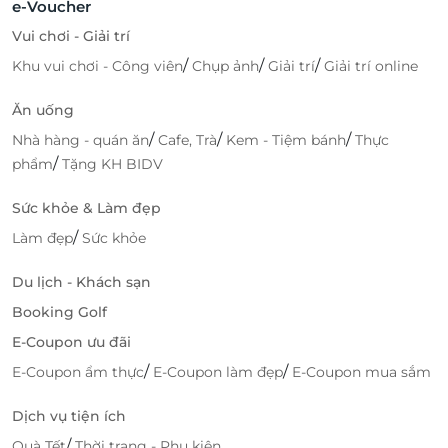
e-Voucher
Vui chơi - Giải trí
/
/
/
Khu vui chơi - Công viên
Chụp ảnh
Giải trí
Giải trí online
Ăn uống
/
/
/
Nhà hàng - quán ăn
Cafe, Trà
Kem - Tiệm bánh
Thực
/
phẩm
Tặng KH BIDV
Sức khỏe & Làm đẹp
/
Làm đẹp
Sức khỏe
Du lịch - Khách sạn
Booking Golf
E-Coupon ưu đãi
/
/
E-Coupon ẩm thực
E-Coupon làm đẹp
E-Coupon mua sắm
Dịch vụ tiện ích
/
Quà Tết
Thời trang - Phụ kiện