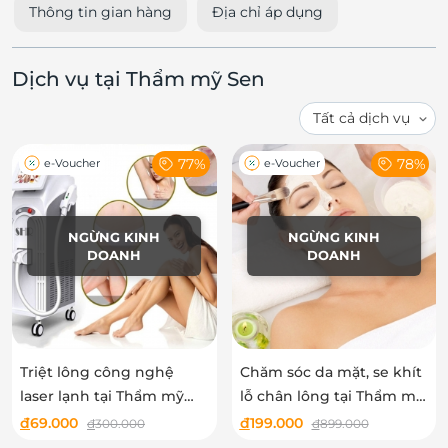
Thông tin gian hàng
Địa chỉ áp dụng
Dịch vụ tại Thẩm mỹ Sen
77%
78%
e-Voucher
e-Voucher
NGỪNG KINH
NGỪNG KINH
DOANH
DOANH
Triệt lông công nghệ
Chăm sóc da mặt, se khít
laser lạnh tại Thẩm mỹ
lỗ chân lông tại Thẩm mỹ
Sen
Sen
đ
69.000
đ
199.000
đ
300.000
đ
899.000