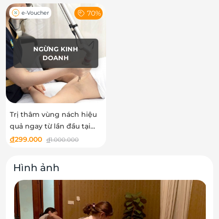
70%
e-Voucher
NGỪNG KINH
DOANH
Trị thâm vùng nách hiệu
quả ngay từ lần đầu tại
Thẩm mỹ Sen
đ
299.000
đ
1.000.000
Hình ảnh